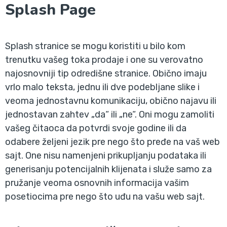
Splash Page
Splash stranice se mogu koristiti u bilo kom
trenutku vašeg toka prodaje i one su verovatno
najosnovniji tip odredišne stranice. Obično imaju
vrlo malo teksta, jednu ili dve podebljane slike i
veoma jednostavnu komunikaciju, obično najavu ili
jednostavan zahtev „da“ ili „ne“. Oni mogu zamoliti
vašeg čitaoca da potvrdi svoje godine ili da
odabere željeni jezik pre nego što pređe na vaš web
sajt. One nisu namenjeni prikupljanju podataka ili
generisanju potencijalnih klijenata i služe samo za
pružanje veoma osnovnih informacija vašim
posetiocima pre nego što uđu na vašu web sajt.