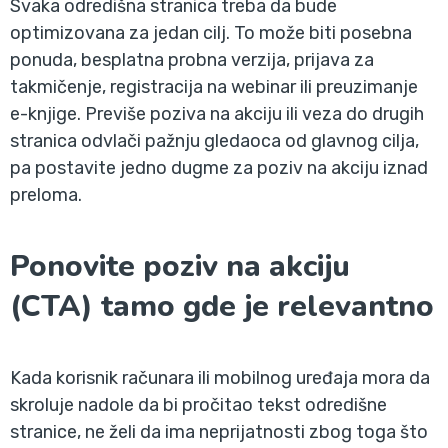
Svaka odredišna stranica treba da bude
optimizovana za jedan cilj. To može biti posebna
ponuda, besplatna probna verzija, prijava za
takmičenje, registracija na webinar ili preuzimanje
e-knjige. Previše poziva na akciju ili veza do drugih
stranica odvlači pažnju gledaoca od glavnog cilja,
pa postavite jedno dugme za poziv na akciju iznad
preloma.
Ponovite poziv na akciju
(CTA) tamo gde je relevantno
Kada korisnik računara ili mobilnog uređaja mora da
skroluje nadole da bi pročitao tekst odredišne
stranice, ne želi da ima neprijatnosti zbog toga što