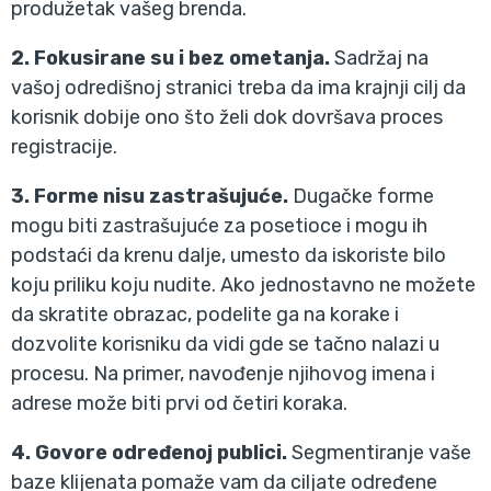
produžetak vašeg brenda.
2. Fokusirane su i bez ometanja.
Sadržaj na
vašoj odredišnoj stranici treba da ima krajnji cilj da
korisnik dobije ono što želi dok dovršava proces
registracije.
3. Forme nisu zastrašujuće.
Dugačke forme
mogu biti zastrašujuće za posetioce i mogu ih
podstaći da krenu dalje, umesto da iskoriste bilo
koju priliku koju nudite. Ako jednostavno ne možete
da skratite obrazac, podelite ga na korake i
dozvolite korisniku da vidi gde se tačno nalazi u
procesu. Na primer, navođenje njihovog imena i
adrese može biti prvi od četiri koraka.
4. Govore određenoj publici.
Segmentiranje vaše
baze klijenata pomaže vam da ciljate određene