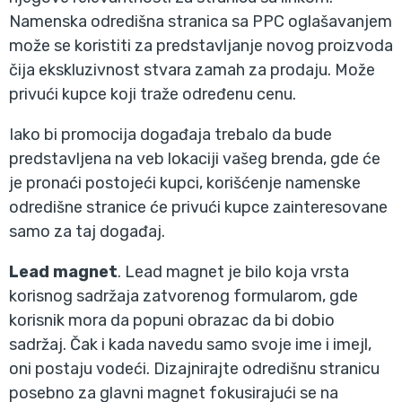
Namenska odredišna stranica sa PPC oglašavanjem
može se koristiti za predstavljanje novog proizvoda
čija ekskluzivnost stvara zamah za prodaju. Može
privući kupce koji traže određenu cenu.
Iako bi promocija događaja trebalo da bude
predstavljena na veb lokaciji vašeg brenda, gde će
je pronaći postojeći kupci, korišćenje namenske
odredišne stranice će privući kupce zainteresovane
samo za taj događaj.
Lead magnet
. Lead magnet je bilo koja vrsta
korisnog sadržaja zatvorenog formularom, gde
korisnik mora da popuni obrazac da bi dobio
sadržaj. Čak i kada navedu samo svoje ime i imejl,
oni postaju vodeći. Dizajnirajte odredišnu stranicu
posebno za glavni magnet fokusirajući se na