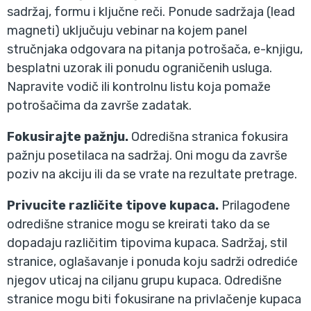
sadržaj, formu i ključne reči. Ponude sadržaja (lead
magneti) uključuju vebinar na kojem panel
stručnjaka odgovara na pitanja potrošača, e-knjigu,
besplatni uzorak ili ponudu ograničenih usluga.
Napravite vodič ili kontrolnu listu koja pomaže
potrošačima da završe zadatak.
Fokusirajte pažnju.
Odredišna stranica fokusira
pažnju posetilaca na sadržaj. Oni mogu da završe
poziv na akciju ili da se vrate na rezultate pretrage.
Privucite različite tipove kupaca.
Prilagođene
odredišne stranice mogu se kreirati tako da se
dopadaju različitim tipovima kupaca. Sadržaj, stil
stranice, oglašavanje i ponuda koju sadrži odrediće
njegov uticaj na ciljanu grupu kupaca. Odredišne
stranice mogu biti fokusirane na privlačenje kupaca