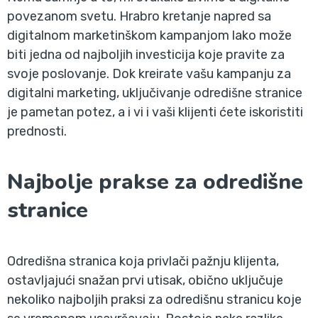
povezanom svetu. Hrabro kretanje napred sa
digitalnom marketinškom kampanjom lako može
biti jedna od najboljih investicija koje pravite za
svoje poslovanje. Dok kreirate vašu kampanju za
digitalni marketing, uključivanje odredišne stranice
je pametan potez, a i vi i vaši klijenti ćete iskoristiti
prednosti.
Najbolje prakse za odredišne
stranice
Odredišna stranica koja privlači pažnju klijenta,
ostavljajući snažan prvi utisak, obično uključuje
nekoliko najboljih praksi za odredišnu stranicu koje