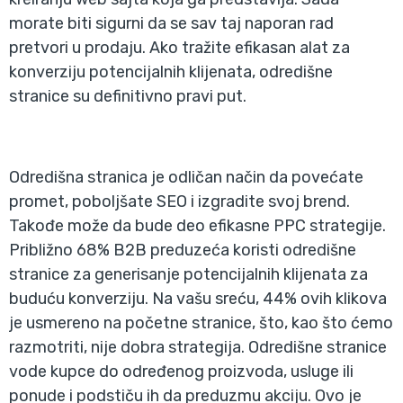
morate biti sigurni da se sav taj naporan rad
pretvori u prodaju. Ako tražite efikasan alat za
konverziju potencijalnih klijenata, odredišne
stranice su definitivno pravi put.
Odredišna stranica je odličan način da povećate
promet, poboljšate SEO i izgradite svoj brend.
Takođe može da bude deo efikasne PPC strategije.
Približno 68% B2B preduzeća koristi odredišne
stranice za generisanje potencijalnih klijenata za
buduću konverziju. Na vašu sreću, 44% ovih klikova
je usmereno na početne stranice, što, kao što ćemo
razmotriti, nije dobra strategija. Odredišne stranice
vode kupce do određenog proizvoda, usluge ili
ponude i podstiču ih da preduzmu akciju. Ovo je