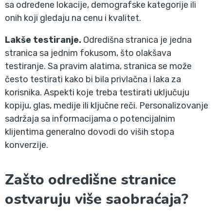
sa određene lokacije, demografske kategorije ili
onih koji gledaju na cenu i kvalitet.
Lakše testiranje.
Odredišna stranica je jedna
stranica sa jednim fokusom, što olakšava
testiranje. Sa pravim alatima, stranica se može
često testirati kako bi bila privlačna i laka za
korisnika. Aspekti koje treba testirati uključuju
kopiju, glas, medije ili ključne reči. Personalizovanje
sadržaja sa informacijama o potencijalnim
klijentima generalno dovodi do viših stopa
konverzije.
Zašto odredišne stranice
ostvaruju više saobraćaja?