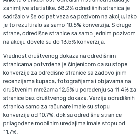
zanimljive statistike. 68,2% odredišnih stranica je
sadržalo više od pet veza sa pozivom na akciju, iako
je to rezultiralo sa samo 10,5% konverzija. S druge
strane, odredišne stranice sa samo jednim pozivom
na akciju dovele su do 13,5% konverzija.
Vrednost društvenog dokaza na odredišnim
stranicama potvrđena je činjenicom da su stope
konverzije za odredišne stranice sa zadovoljnim
recenzijama kupaca, fotografijama i objavama na
društvenim mrežama 12,5% u poređenju sa 11,4% za
stranice bez društvenog dokaza. Verzije odredišnih
stranica samo za računare imale su stopu
konverzije od 10,7%, dok su odredišne stranice
prilagođene mobilnim uređajima imale stopu od
11,7%.