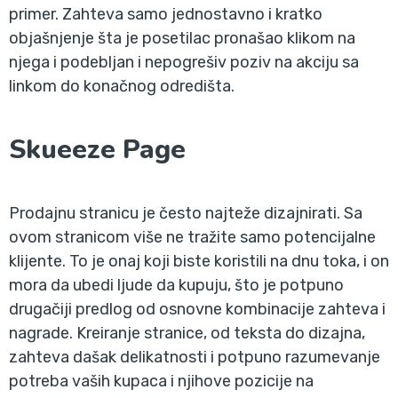
primer. Zahteva samo jednostavno i kratko
objašnjenje šta je posetilac pronašao klikom na
njega i podebljan i nepogrešiv poziv na akciju sa
linkom do konačnog odredišta.
Skueeze Page
Prodajnu stranicu je često najteže dizajnirati. Sa
ovom stranicom više ne tražite samo potencijalne
klijente. To je onaj koji biste koristili na dnu toka, i on
mora da ubedi ljude da kupuju, što je potpuno
drugačiji predlog od osnovne kombinacije zahteva i
nagrade. Kreiranje stranice, od teksta do dizajna,
zahteva dašak delikatnosti i potpuno razumevanje
potreba vaših kupaca i njihove pozicije na