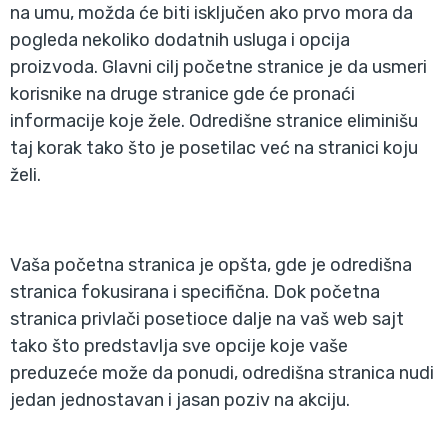
na umu, možda će biti isključen ako prvo mora da
pogleda nekoliko dodatnih usluga i opcija
proizvoda. Glavni cilj početne stranice je da usmeri
korisnike na druge stranice gde će pronaći
informacije koje žele. Odredišne stranice eliminišu
taj korak tako što je posetilac već na stranici koju
želi.
Vaša početna stranica je opšta, gde je odredišna
stranica fokusirana i specifična. Dok početna
stranica privlači posetioce dalje na vaš web sajt
tako što predstavlja sve opcije koje vaše
preduzeće može da ponudi, odredišna stranica nudi
jedan jednostavan i jasan poziv na akciju.