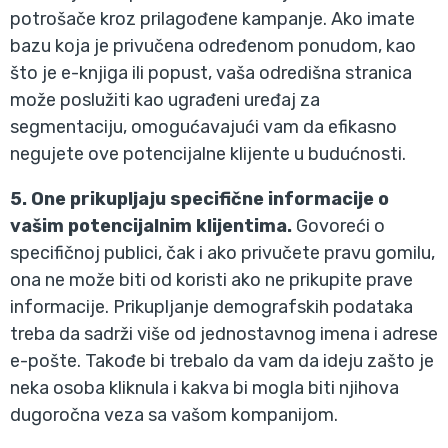
potrošače kroz prilagođene kampanje. Ako imate
bazu koja je privučena određenom ponudom, kao
što je e-knjiga ili popust, vaša odredišna stranica
može poslužiti kao ugrađeni uređaj za
segmentaciju, omogućavajući vam da efikasno
negujete ove potencijalne klijente u budućnosti.
5. One prikupljaju specifične informacije o
vašim potencijalnim klijentima.
Govoreći o
specifičnoj publici, čak i ako privučete pravu gomilu,
ona ne može biti od koristi ako ne prikupite prave
informacije. Prikupljanje demografskih podataka
treba da sadrži više od jednostavnog imena i adrese
e-pošte. Takođe bi trebalo da vam da ideju zašto je
neka osoba kliknula i kakva bi mogla biti njihova
dugoročna veza sa vašom kompanijom.