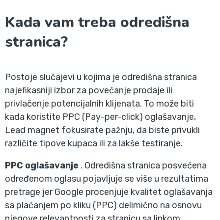
Kada vam treba odredišna
stranica?
Postoje slučajevi u kojima je odredišna stranica
najefikasniji izbor za povećanje prodaje ili
privlačenje potencijalnih klijenata. To može biti
kada koristite PPC (Pay-per-click) oglašavanje,
Lead magnet fokusirate pažnju, da biste privukli
različite tipove kupaca ili za lakše testiranje.
PPC oglašavanje
. Odredišna stranica posvećena
određenom oglasu pojavljuje se više u rezultatima
pretrage jer Google procenjuje kvalitet oglašavanja
sa plaćanjem po kliku (PPC) delimično na osnovu
njegove relevantnosti za stranicu sa linkom.