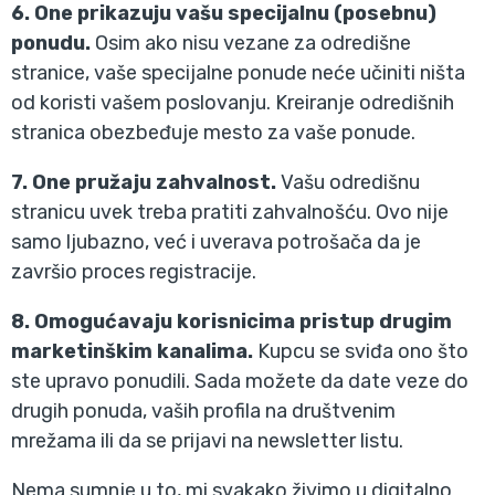
6. One prikazuju vašu specijalnu (posebnu)
ponudu.
Osim ako nisu vezane za odredišne
stranice, vaše specijalne ponude neće učiniti ništa
od koristi vašem poslovanju. Kreiranje odredišnih
stranica obezbeđuje mesto za vaše ponude.
7. One pružaju zahvalnost.
Vašu odredišnu
stranicu uvek treba pratiti zahvalnošću. Ovo nije
samo ljubazno, već i uverava potrošača da je
završio proces registracije.
8. Omogućavaju korisnicima pristup drugim
marketinškim kanalima.
Kupcu se sviđa ono što
ste upravo ponudili. Sada možete da date veze do
drugih ponuda, vaših profila na društvenim
mrežama ili da se prijavi na newsletter listu.
Nema sumnje u to, mi svakako živimo u digitalno