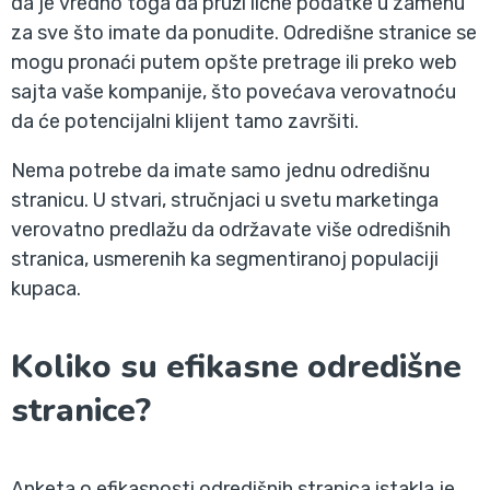
da je vredno toga da pruži lične podatke u zamenu
za sve što imate da ponudite. Odredišne stranice se
mogu pronaći putem opšte pretrage ili preko web
sajta vaše kompanije, što povećava verovatnoću
da će potencijalni klijent tamo završiti.
Nema potrebe da imate samo jednu odredišnu
stranicu. U stvari, stručnjaci u svetu marketinga
verovatno predlažu da održavate više odredišnih
stranica, usmerenih ka segmentiranoj populaciji
kupaca.
Koliko su efikasne odredišne
stranice?
Anketa o efikasnosti odredišnih stranica istakla je