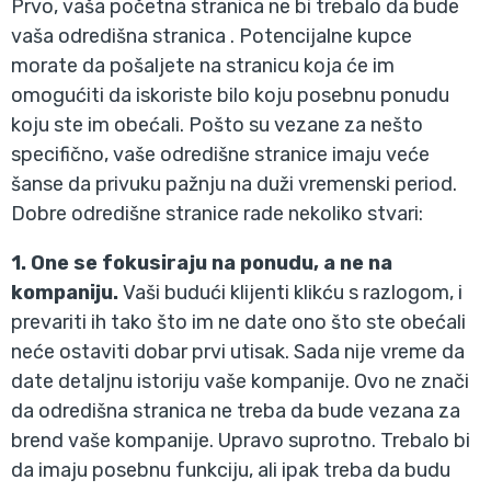
Prvo, vaša početna stranica ne bi trebalo da bude
vaša odredišna stranica . Potencijalne kupce
morate da pošaljete na stranicu koja će im
omogućiti da iskoriste bilo koju posebnu ponudu
koju ste im obećali. Pošto su vezane za nešto
specifično, vaše odredišne stranice imaju veće
šanse da privuku pažnju na duži vremenski period.
Dobre odredišne stranice rade nekoliko stvari:
1. One se fokusiraju na ponudu, a ne na
kompaniju.
Vaši budući klijenti klikću s razlogom, i
prevariti ih tako što im ne date ono što ste obećali
neće ostaviti dobar prvi utisak. Sada nije vreme da
date detaljnu istoriju vaše kompanije. Ovo ne znači
da odredišna stranica ne treba da bude vezana za
brend vaše kompanije. Upravo suprotno. Trebalo bi
da imaju posebnu funkciju, ali ipak treba da budu