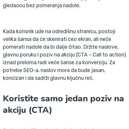
gledaocu bez pomeranja nadole.
Kada korisnik uđe na odredišnu stranicu, postoji
velika šansa da će skenirati ceo ekran, ali neće
pomerati nadole da bi dalje čitao. Držite naslove,
glavnu poruku i poziv na akciju (CTA – Call to action)
iznad preloma radi veće šanse za konverziju. Za
potrebe SEO-a, naslov mora da bude jasan,
koncizan i da sadrži glavnu ključnu reč.
Koristite samo jedan poziv na
akciju (CTA)