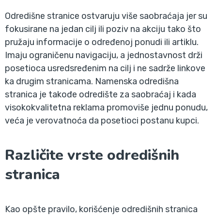
Odredišne stranice ostvaruju više saobraćaja jer su
fokusirane na jedan cilj ili poziv na akciju tako što
pružaju informacije o određenoj ponudi ili artiklu.
Imaju ograničenu navigaciju, a jednostavnost drži
posetioca usredsređenim na cilj i ne sadrže linkove
ka drugim stranicama. Namenska odredišna
stranica je takođe odredište za saobraćaj i kada
visokokvalitetna reklama promoviše jednu ponudu,
veća je verovatnoća da posetioci postanu kupci.
Različite vrste odredišnih
stranica
Kao opšte pravilo, korišćenje odredišnih stranica