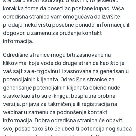
ste dali u svom sadržaju. U suštini, to je sledeći
korak ka tome da posetilac postane kupac. Vaša
odredišna stranica vam omogućava da izvršite
prodaju, neku vrstu posebne ponude, informacije ili
dogovor, u zamenu za pružanje kontakt
informacija.
Odredišne stranice mogu biti zasnovane na
klikovima, koje vode do druge stranice kao što je
vaš sajt za e-trgovinu ili zasnovane na generisanju
potencijalnih klijenata. Odredišne stranice za
generisanje potencijalnih klijenata obično nude
stavke kao što su e-knjiga, besplatna probna
verzija, prijava za takmičenje ili registracija na
webinar u zamenu za podnošenje kontakt
informacija. Dobra odredišna stranica će obaviti
svoj posao tako što će ubediti potencijalnog kupca