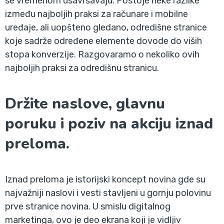
se vremenom usavršavaju. Postoje neke razlike
između najboljih praksi za računare i mobilne
uređaje, ali uopšteno gledano, odredišne stranice
koje sadrže određene elemente dovode do viših
stopa konverzije. Razgovaramo o nekoliko ovih
najboljih praksi za odredišnu stranicu.
Držite naslove, glavnu
poruku i poziv na akciju iznad
preloma.
Iznad preloma je istorijski koncept novina gde su
najvažniji naslovi i vesti stavljeni u gornju polovinu
prve stranice novina. U smislu digitalnog
marketinga, ovo je deo ekrana koji je vidljiv