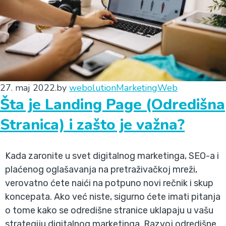
27. maj 2022.
by
webolution
Marketing
Web
Šta je Landing Page (Odredišna
Stranica) i zašto je važna?
Kada zaronite u svet digitalnog marketinga, SEO-a i
plaćenog oglašavanja na pretraživačkoj mreži,
verovatno ćete naići na potpuno novi rečnik i skup
koncepata. Ako već niste, sigurno ćete imati pitanja
o tome kako se odredišne stranice uklapaju u vašu
strategiju digitalnog marketinga. Razvoj odredišne