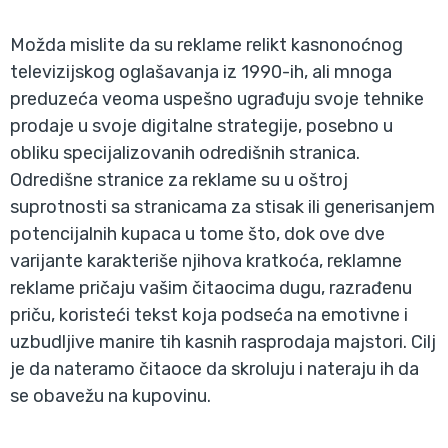
Možda mislite da su reklame relikt kasnonoćnog
televizijskog oglašavanja iz 1990-ih, ali mnoga
preduzeća veoma uspešno ugrađuju svoje tehnike
prodaje u svoje digitalne strategije, posebno u
obliku specijalizovanih odredišnih stranica.
Odredišne stranice za reklame su u oštroj
suprotnosti sa stranicama za stisak ili generisanjem
potencijalnih kupaca u tome što, dok ove dve
varijante karakteriše njihova kratkoća, reklamne
reklame pričaju vašim čitaocima dugu, razrađenu
priču, koristeći tekst koja podseća na emotivne i
uzbudljive manire tih kasnih rasprodaja majstori. Cilj
je da nateramo čitaoce da skroluju i nateraju ih da
se obavežu na kupovinu.