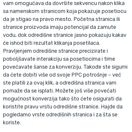
vam omogućava da dovršite sekvencu nakon klika
sa namenskom stranicom koja pokazuje posetiocu
da je stigao na pravo mesto. Početna stranica ili
stranice proizvoda imaju potencijal da zamute
vodu, dok odredišne stranice jasno pokazuju kakav
će ishod biti rezultat klikanja posetilaca.
Pravljenjem odredišne stranice precizirate i
poboljšavate interakciju sa posetiocima i time
povećavate šanse za konverziju. Takođe ste sigurni
da ćete dobiti više od svoje PPC potrošnje – već
ste platili za ovaj klik, a odredišna stranica vam
pomaže da se isplati. Možete još više povećati
mogućnost konverzija tako što ćete osigurati da
koristite pravu vrstu odredišne stranice. Hajde da
pogledamo vrste odredišnih stranica i za šta se
koriste.