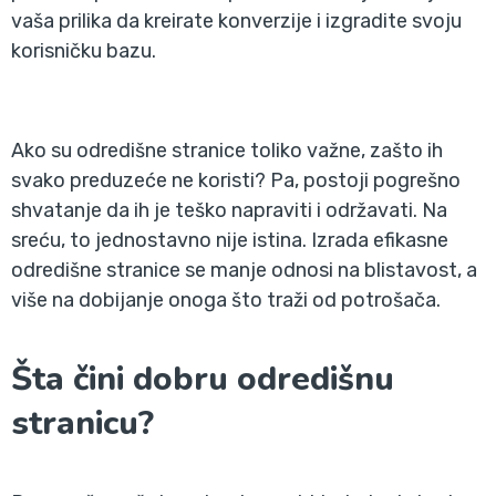
vaša prilika da kreirate konverzije i izgradite svoju
korisničku bazu.
Ako su odredišne stranice toliko važne, zašto ih
svako preduzeće ne koristi? Pa, postoji pogrešno
shvatanje da ih je teško napraviti i održavati. Na
sreću, to jednostavno nije istina. Izrada efikasne
odredišne stranice se manje odnosi na blistavost, a
više na dobijanje onoga što traži od potrošača.
Šta čini dobru odredišnu
stranicu?