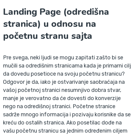
Landing Page (odredišna
stranica) u odnosu na
početnu stranu sajta
Pre svega, neki ljudi se mogu zapitati zašto bi se
mučili sa odredišnim stranicama kada je primarni cilj
da dovedu posetioce na svoju početnu stranicu?
Odgovor je da, iako je ostvarivanje saobraćaja na
vašoj početnoj stranici nesumnjivo dobra stvar,
manje je verovatno da će dovesti do konverzije
nego na odredišnoj stranici. Početne stranice
sadrže mnogo informacija i pozivaju korisnike da se
kreću do ostalih stranica. Ako posetilac dođe na
vašu početnu stranicu sa jednim određenim ciljem