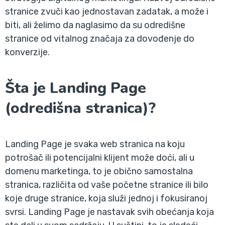
stranice zvuči kao jednostavan zadatak, a može i
biti, ali želimo da naglasimo da su odredišne
stranice od vitalnog značaja za dovođenje do
konverzije.
Šta je Landing Page
(odredišna stranica)?
Landing Page je svaka web stranica na koju
potrošač ili potencijalni klijent može doći, ali u
domenu marketinga, to je obično samostalna
stranica, različita od vaše početne stranice ili bilo
koje druge stranice, koja služi jednoj i fokusiranoj
svrsi. Landing Page je nastavak svih obećanja koja