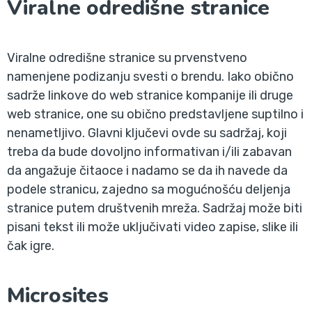
Viralne odredišne stranice
Viralne odredišne stranice su prvenstveno
namenjene podizanju svesti o brendu. Iako obično
sadrže linkove do web stranice kompanije ili druge
web stranice, one su obično predstavljene suptilno i
nenametljivo. Glavni ključevi ovde su sadržaj, koji
treba da bude dovoljno informativan i/ili zabavan
da angažuje čitaoce i nadamo se da ih navede da
podele stranicu, zajedno sa mogućnošću deljenja
stranice putem društvenih mreža. Sadržaj može biti
pisani tekst ili može uključivati video zapise, slike ili
čak igre.
Microsites