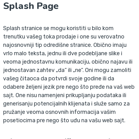
Splash Page
Splash stranice se mogu koristiti u bilo kom
trenutku vašeg toka prodaje i one su verovatno
najosnovniji tip odredišne stranice. Obično imaju
vrlo malo teksta, jednu ili dve podebljane slike i
veoma jednostavnu komunikaciju, obično najavu ili
jednostavan zahtev „da“ ili „ne“. Oni mogu zamoliti
vašeg čitaoca da potvrdi svoje godine ili da
odabere željeni jezik pre nego što pređe na vaš web
sajt. One nisu namenjeni prikupljanju podataka ili
generisanju potencijalnih klijenata i služe samo za
pružanje veoma osnovnih informacija vašim
posetiocima pre nego što uđu na vašu web sajt.