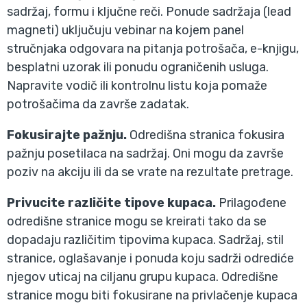
sadržaj, formu i ključne reči. Ponude sadržaja (lead
magneti) uključuju vebinar na kojem panel
stručnjaka odgovara na pitanja potrošača, e-knjigu,
besplatni uzorak ili ponudu ograničenih usluga.
Napravite vodič ili kontrolnu listu koja pomaže
potrošačima da završe zadatak.
Fokusirajte pažnju.
Odredišna stranica fokusira
pažnju posetilaca na sadržaj. Oni mogu da završe
poziv na akciju ili da se vrate na rezultate pretrage.
Privucite različite tipove kupaca.
Prilagođene
odredišne stranice mogu se kreirati tako da se
dopadaju različitim tipovima kupaca. Sadržaj, stil
stranice, oglašavanje i ponuda koju sadrži odrediće
njegov uticaj na ciljanu grupu kupaca. Odredišne
stranice mogu biti fokusirane na privlačenje kupaca