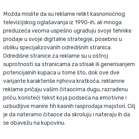
Možda mislite da su reklame relikt kasnonoćnog
televizijskog oglašavanja iz 1990-ih, ali mnoga
preduzeća veoma uspešno ugrađuju svoje tehnike
prodaje u svoje digitalne strategije, posebno u
obliku specijalizovanih odredišnih stranica.
Odredišne stranice za reklame su u oštroj
suprotnosti sa stranicama za stisak ili generisanjem
potencijalnih kupaca u tome što, dok ove dve
varijante karakteriše njihova kratkoća, reklamne
reklame pričaju vašim čitaocima dugu, razrađenu
priču, koristeći tekst koja podseća na emotivne i
uzbudljive manire tih kasnih rasprodaja majstori. Cilj
je da nateramo čitaoce da skroluju i nateraju ih da
se obavežu na kupovinu.