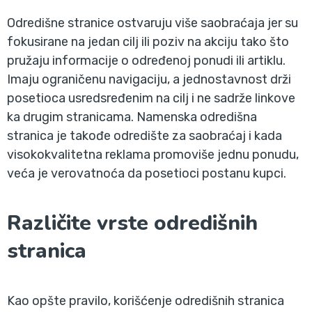
Odredišne stranice ostvaruju više saobraćaja jer su
fokusirane na jedan cilj ili poziv na akciju tako što
pružaju informacije o određenoj ponudi ili artiklu.
Imaju ograničenu navigaciju, a jednostavnost drži
posetioca usredsređenim na cilj i ne sadrže linkove
ka drugim stranicama. Namenska odredišna
stranica je takođe odredište za saobraćaj i kada
visokokvalitetna reklama promoviše jednu ponudu,
veća je verovatnoća da posetioci postanu kupci.
Različite vrste odredišnih
stranica
Kao opšte pravilo, korišćenje odredišnih stranica