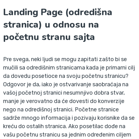
Landing Page (odredišna
stranica) u odnosu na
početnu stranu sajta
Pre svega, neki ljudi se mogu zapitati zašto bi se
mučili sa odredišnim stranicama kada je primarni cilj
da dovedu posetioce na svoju početnu stranicu?
Odgovor je da, iako je ostvarivanje saobraćaja na
vašoj početnoj stranici nesumnjivo dobra stvar,
manje je verovatno da će dovesti do konverzije
nego na odredišnoj stranici. Početne stranice
sadrže mnogo informacija i pozivaju korisnike da se
kreću do ostalih stranica. Ako posetilac dođe na
vašu početnu stranicu sa jednim određenim ciljem