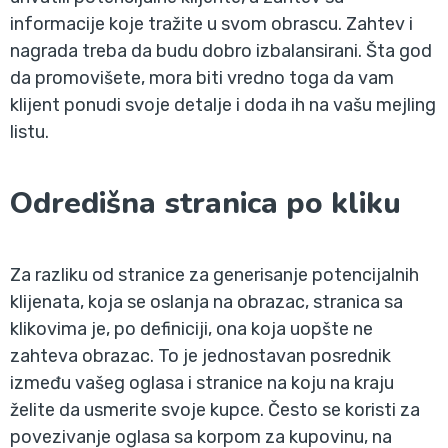
informacije koje tražite u svom obrascu. Zahtev i
nagrada treba da budu dobro izbalansirani. Šta god
da promovišete, mora biti vredno toga da vam
klijent ponudi svoje detalje i doda ih na vašu mejling
listu.
Odredišna stranica po kliku
Za razliku od stranice za generisanje potencijalnih
klijenata, koja se oslanja na obrazac, stranica sa
klikovima je, po definiciji, ona koja uopšte ne
zahteva obrazac. To je jednostavan posrednik
između vašeg oglasa i stranice na koju na kraju
želite da usmerite svoje kupce. Često se koristi za
povezivanje oglasa sa korpom za kupovinu, na