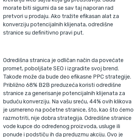
morate biti sigurni da se sav taj naporan rad
pretvori u prodaju. Ako tražite efikasan alat za
konverziju potencijalnih klijenata, odredišne
stranice su definitivno pravi put.
Odredišna stranica je odličan način da povećate
promet, poboljšate SEO i izgradite svoj brend.
Takođe može da bude deo efikasne PPC strategije.
Približno 68% B2B preduzeća koristi odredišne
stranice za generisanje potencijalnih klijenata za
buduću konverziju. Na vašu sreću, 44% ovih klikova
je usmereno na početne stranice, što, kao što ćemo
razmotriti, nije dobra strategija. Odredišne stranice
vode kupce do određenog proizvoda, usluge ili
ponude i podstiču ih da preduzmu akciju. Ovo je