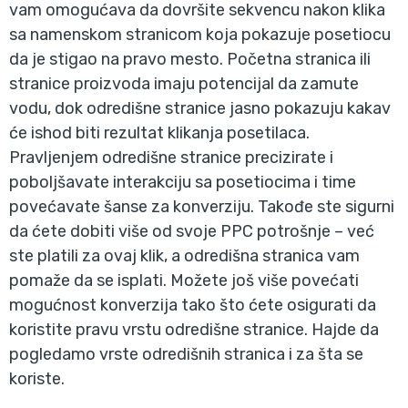
vam omogućava da dovršite sekvencu nakon klika
sa namenskom stranicom koja pokazuje posetiocu
da je stigao na pravo mesto. Početna stranica ili
stranice proizvoda imaju potencijal da zamute
vodu, dok odredišne stranice jasno pokazuju kakav
će ishod biti rezultat klikanja posetilaca.
Pravljenjem odredišne stranice precizirate i
poboljšavate interakciju sa posetiocima i time
povećavate šanse za konverziju. Takođe ste sigurni
da ćete dobiti više od svoje PPC potrošnje – već
ste platili za ovaj klik, a odredišna stranica vam
pomaže da se isplati. Možete još više povećati
mogućnost konverzija tako što ćete osigurati da
koristite pravu vrstu odredišne stranice. Hajde da
pogledamo vrste odredišnih stranica i za šta se
koriste.