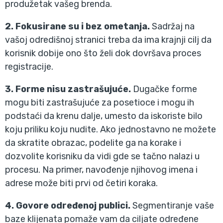
produžetak vašeg brenda.
2. Fokusirane su i bez ometanja.
Sadržaj na
vašoj odredišnoj stranici treba da ima krajnji cilj da
korisnik dobije ono što želi dok dovršava proces
registracije.
3. Forme nisu zastrašujuće.
Dugačke forme
mogu biti zastrašujuće za posetioce i mogu ih
podstaći da krenu dalje, umesto da iskoriste bilo
koju priliku koju nudite. Ako jednostavno ne možete
da skratite obrazac, podelite ga na korake i
dozvolite korisniku da vidi gde se tačno nalazi u
procesu. Na primer, navođenje njihovog imena i
adrese može biti prvi od četiri koraka.
4. Govore određenoj publici.
Segmentiranje vaše
baze klijenata pomaže vam da ciljate određene