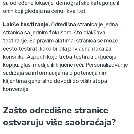
sa određene lokacije, demografske kategorije ili
onih koji gledaju na cenu i kvalitet.
Lakše testiranje.
Odredišna stranica je jedna
stranica sa jednim fokusom, što olakšava
testiranje. Sa pravim alatima, stranica se može
često testirati kako bi bila privlačna i laka za
korisnika. Aspekti koje treba testirati uključuju
kopiju, glas, medije ili ključne reči. Personalizovanje
sadržaja sa informacijama o potencijalnim
klijentima generalno dovodi do viših stopa
konverzije.
Zašto odredišne stranice
ostvaruju više saobraćaja?