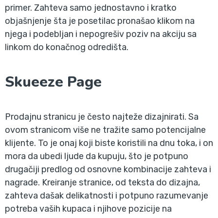
primer. Zahteva samo jednostavno i kratko
objašnjenje šta je posetilac pronašao klikom na
njega i podebljan i nepogrešiv poziv na akciju sa
linkom do konačnog odredišta.
Skueeze Page
Prodajnu stranicu je često najteže dizajnirati. Sa
ovom stranicom više ne tražite samo potencijalne
klijente. To je onaj koji biste koristili na dnu toka, i on
mora da ubedi ljude da kupuju, što je potpuno
drugačiji predlog od osnovne kombinacije zahteva i
nagrade. Kreiranje stranice, od teksta do dizajna,
zahteva dašak delikatnosti i potpuno razumevanje
potreba vaših kupaca i njihove pozicije na