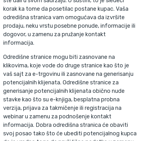
ste dali u svom sadržaju. U suštini, to je sledeći
korak ka tome da posetilac postane kupac. Vaša
odredišna stranica vam omogućava da izvršite
prodaju, neku vrstu posebne ponude, informacije ili
dogovor, u zamenu za pružanje kontakt
informacija.
Odredišne stranice mogu biti zasnovane na
klikovima, koje vode do druge stranice kao što je
vaš sajt za e-trgovinu ili zasnovane na generisanju
potencijalnih klijenata. Odredišne stranice za
generisanje potencijalnih klijenata obično nude
stavke kao što su e-knjiga, besplatna probna
verzija, prijava za takmičenje ili registracija na
webinar u zamenu za podnošenje kontakt
informacija. Dobra odredišna stranica će obaviti
svoj posao tako što će ubediti potencijalnog kupca