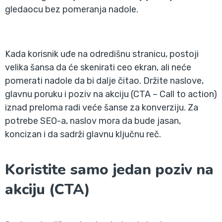
gledaocu bez pomeranja nadole.
Kada korisnik uđe na odredišnu stranicu, postoji
velika šansa da će skenirati ceo ekran, ali neće
pomerati nadole da bi dalje čitao. Držite naslove,
glavnu poruku i poziv na akciju (CTA – Call to action)
iznad preloma radi veće šanse za konverziju. Za
potrebe SEO-a, naslov mora da bude jasan,
koncizan i da sadrži glavnu ključnu reč.
Koristite samo jedan poziv na
akciju (CTA)