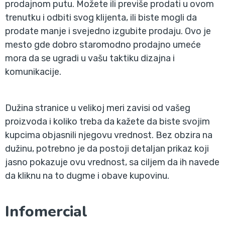
prodajnom putu. Možete ili previše prodati u ovom
trenutku i odbiti svog klijenta, ili biste mogli da
prodate manje i svejedno izgubite prodaju. Ovo je
mesto gde dobro staromodno prodajno umeće
mora da se ugradi u vašu taktiku dizajna i
komunikacije.
Dužina stranice u velikoj meri zavisi od vašeg
proizvoda i koliko treba da kažete da biste svojim
kupcima objasnili njegovu vrednost. Bez obzira na
dužinu, potrebno je da postoji detaljan prikaz koji
jasno pokazuje ovu vrednost, sa ciljem da ih navede
da kliknu na to dugme i obave kupovinu.
Infomercial