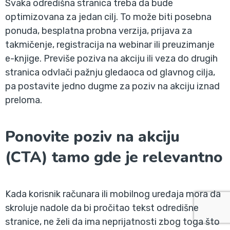
Svaka odredišna stranica treba da bude
optimizovana za jedan cilj. To može biti posebna
ponuda, besplatna probna verzija, prijava za
takmičenje, registracija na webinar ili preuzimanje
e-knjige. Previše poziva na akciju ili veza do drugih
stranica odvlači pažnju gledaoca od glavnog cilja,
pa postavite jedno dugme za poziv na akciju iznad
preloma.
Ponovite poziv na akciju
(CTA) tamo gde je relevantno
Kada korisnik računara ili mobilnog uređaja mora da
skroluje nadole da bi pročitao tekst odredišne
stranice, ne želi da ima neprijatnosti zbog toga što