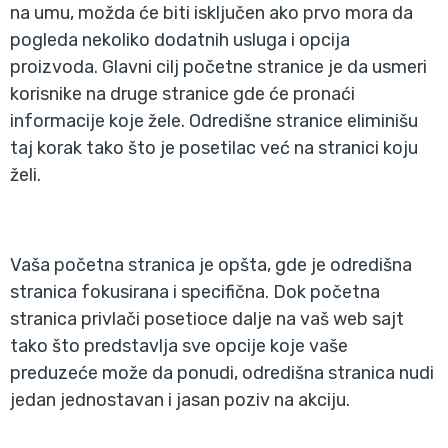
na umu, možda će biti isključen ako prvo mora da
pogleda nekoliko dodatnih usluga i opcija
proizvoda. Glavni cilj početne stranice je da usmeri
korisnike na druge stranice gde će pronaći
informacije koje žele. Odredišne stranice eliminišu
taj korak tako što je posetilac već na stranici koju
želi.
Vaša početna stranica je opšta, gde je odredišna
stranica fokusirana i specifična. Dok početna
stranica privlači posetioce dalje na vaš web sajt
tako što predstavlja sve opcije koje vaše
preduzeće može da ponudi, odredišna stranica nudi
jedan jednostavan i jasan poziv na akciju.