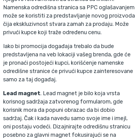
Namenska odredišna stranica sa PPC oglašavanjem
može se koristiti za predstavljanje novog proizvoda
čija ekskluzivnost stvara zamah za prodaju. Može
privući kupce koji traže određenu cenu.
Iako bi promocija događaja trebalo da bude
predstavljena na veb lokaciji vašeg brenda, gde će
je pronaći postojeći kupci, korišćenje namenske
odredišne stranice će privući kupce zainteresovane
samo za taj događaj.
Lead magnet
. Lead magnet je bilo koja vrsta
korisnog sadržaja zatvorenog formularom, gde
korisnik mora da popuni obrazac da bi dobio
sadržaj. Čak i kada navedu samo svoje ime i imejl,
oni postaju vodeći. Dizajnirajte odredišnu stranicu
posebno za glavni magnet fokusirajući se na