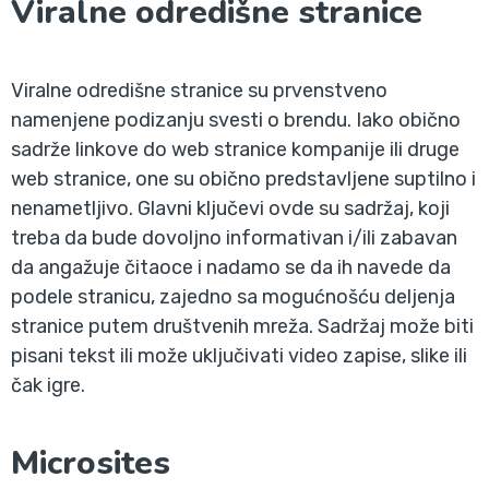
Viralne odredišne stranice
Viralne odredišne stranice su prvenstveno
namenjene podizanju svesti o brendu. Iako obično
sadrže linkove do web stranice kompanije ili druge
web stranice, one su obično predstavljene suptilno i
nenametljivo. Glavni ključevi ovde su sadržaj, koji
treba da bude dovoljno informativan i/ili zabavan
da angažuje čitaoce i nadamo se da ih navede da
podele stranicu, zajedno sa mogućnošću deljenja
stranice putem društvenih mreža. Sadržaj može biti
pisani tekst ili može uključivati video zapise, slike ili
čak igre.
Microsites