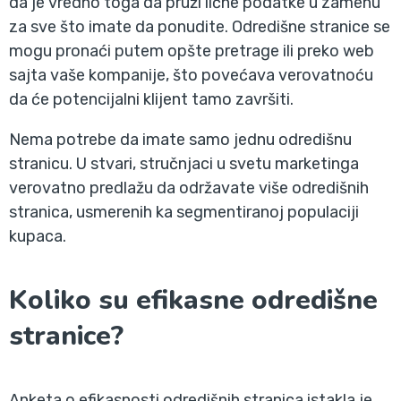
da je vredno toga da pruži lične podatke u zamenu
za sve što imate da ponudite. Odredišne stranice se
mogu pronaći putem opšte pretrage ili preko web
sajta vaše kompanije, što povećava verovatnoću
da će potencijalni klijent tamo završiti.
Nema potrebe da imate samo jednu odredišnu
stranicu. U stvari, stručnjaci u svetu marketinga
verovatno predlažu da održavate više odredišnih
stranica, usmerenih ka segmentiranoj populaciji
kupaca.
Koliko su efikasne odredišne
stranice?
Anketa o efikasnosti odredišnih stranica istakla je