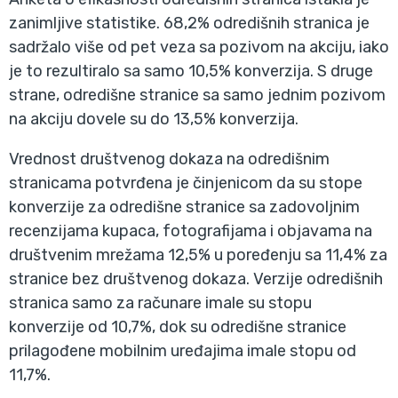
zanimljive statistike. 68,2% odredišnih stranica je
sadržalo više od pet veza sa pozivom na akciju, iako
je to rezultiralo sa samo 10,5% konverzija. S druge
strane, odredišne stranice sa samo jednim pozivom
na akciju dovele su do 13,5% konverzija.
Vrednost društvenog dokaza na odredišnim
stranicama potvrđena je činjenicom da su stope
konverzije za odredišne stranice sa zadovoljnim
recenzijama kupaca, fotografijama i objavama na
društvenim mrežama 12,5% u poređenju sa 11,4% za
stranice bez društvenog dokaza. Verzije odredišnih
stranica samo za računare imale su stopu
konverzije od 10,7%, dok su odredišne stranice
prilagođene mobilnim uređajima imale stopu od
11,7%.