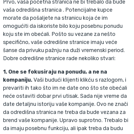
Prvo, vaša početna stranica ne bi trebalo da bude
vaša odredišna stranica . Potencijalne kupce
morate da pošaljete na stranicu koja će im
omogućiti da iskoriste bilo koju posebnu ponudu
koju ste im obećali. Pošto su vezane za nešto
specifično, vaše odredišne stranice imaju veće
šanse da privuku pažnju na duži vremenski period.
Dobre odredišne stranice rade nekoliko stvari:
1. One se fokusiraju na ponudu, a ne na
kompaniju.
Vaši budući klijenti klikću s razlogom, i
prevariti ih tako što im ne date ono što ste obećali
neće ostaviti dobar prvi utisak. Sada nije vreme da
date detaljnu istoriju vaše kompanije. Ovo ne znači
da odredišna stranica ne treba da bude vezana za
brend vaše kompanije. Upravo suprotno. Trebalo bi
da imaju posebnu funkciju, ali ipak treba da budu