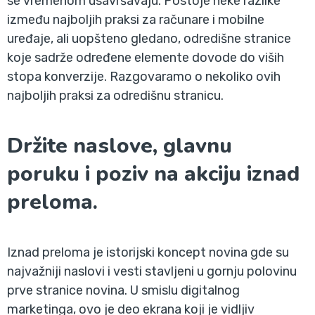
se vremenom usavršavaju. Postoje neke razlike
između najboljih praksi za računare i mobilne
uređaje, ali uopšteno gledano, odredišne stranice
koje sadrže određene elemente dovode do viših
stopa konverzije. Razgovaramo o nekoliko ovih
najboljih praksi za odredišnu stranicu.
Držite naslove, glavnu
poruku i poziv na akciju iznad
preloma.
Iznad preloma je istorijski koncept novina gde su
najvažniji naslovi i vesti stavljeni u gornju polovinu
prve stranice novina. U smislu digitalnog
marketinga, ovo je deo ekrana koji je vidljiv