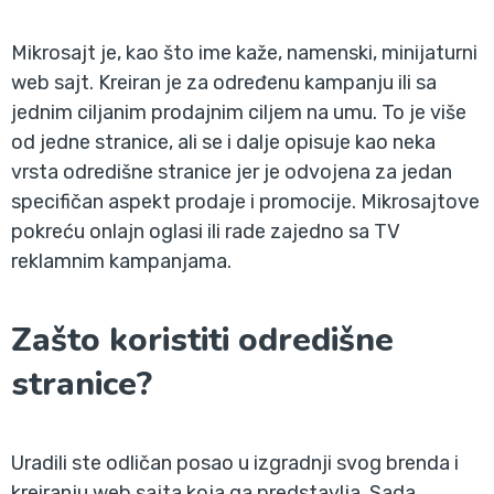
Mikrosajt je, kao što ime kaže, namenski, minijaturni
web sajt. Kreiran je za određenu kampanju ili sa
jednim ciljanim prodajnim ciljem na umu. To je više
od jedne stranice, ali se i dalje opisuje kao neka
vrsta odredišne stranice jer je odvojena za jedan
specifičan aspekt prodaje i promocije. Mikrosajtove
pokreću onlajn oglasi ili rade zajedno sa TV
reklamnim kampanjama.
Zašto koristiti odredišne
stranice?
Uradili ste odličan posao u izgradnji svog brenda i
kreiranju web sajta koja ga predstavlja. Sada