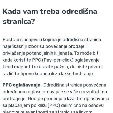
Kada vam treba odredišna
stranica?
Postoje slučajevi u kojima je odredišna stranica
najefikasniji izbor za povećanje prodaje ili
privlačenje potencijalnih klijenata. To može biti
kada koristite PPC (Pay-per-click) oglašavanje,
Lead magnet fokusirate pažnju, da biste privukli
različite tipove kupaca ili za lakše testiranje.
PPC oglašavanje
. Odredišna stranica posvećena
određenom oglasu pojavljuje se više u rezultatima
pretrage jer Google procenjuje kvalitet oglašavanja
sa plaćanjem po kliku (PPC) delimično na osnovu
njegove relevantnosti za stranicu sa linkom.