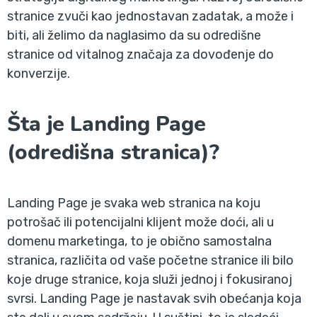
stranice zvuči kao jednostavan zadatak, a može i
biti, ali želimo da naglasimo da su odredišne
stranice od vitalnog značaja za dovođenje do
konverzije.
Šta je Landing Page
(odredišna stranica)?
Landing Page je svaka web stranica na koju
potrošač ili potencijalni klijent može doći, ali u
domenu marketinga, to je obično samostalna
stranica, različita od vaše početne stranice ili bilo
koje druge stranice, koja služi jednoj i fokusiranoj
svrsi. Landing Page je nastavak svih obećanja koja