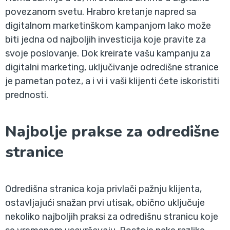
povezanom svetu. Hrabro kretanje napred sa
digitalnom marketinškom kampanjom lako može
biti jedna od najboljih investicija koje pravite za
svoje poslovanje. Dok kreirate vašu kampanju za
digitalni marketing, uključivanje odredišne stranice
je pametan potez, a i vi i vaši klijenti ćete iskoristiti
prednosti.
Najbolje prakse za odredišne
stranice
Odredišna stranica koja privlači pažnju klijenta,
ostavljajući snažan prvi utisak, obično uključuje
nekoliko najboljih praksi za odredišnu stranicu koje