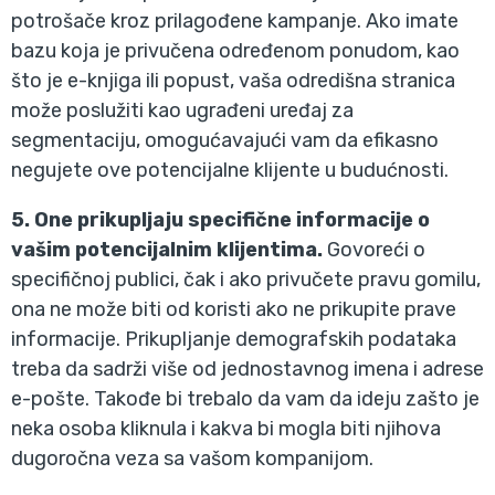
potrošače kroz prilagođene kampanje. Ako imate
bazu koja je privučena određenom ponudom, kao
što je e-knjiga ili popust, vaša odredišna stranica
može poslužiti kao ugrađeni uređaj za
segmentaciju, omogućavajući vam da efikasno
negujete ove potencijalne klijente u budućnosti.
5. One prikupljaju specifične informacije o
vašim potencijalnim klijentima.
Govoreći o
specifičnoj publici, čak i ako privučete pravu gomilu,
ona ne može biti od koristi ako ne prikupite prave
informacije. Prikupljanje demografskih podataka
treba da sadrži više od jednostavnog imena i adrese
e-pošte. Takođe bi trebalo da vam da ideju zašto je
neka osoba kliknula i kakva bi mogla biti njihova
dugoročna veza sa vašom kompanijom.