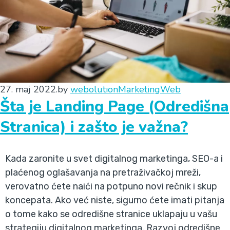
27. maj 2022.
by
webolution
Marketing
Web
Šta je Landing Page (Odredišna
Stranica) i zašto je važna?
Kada zaronite u svet digitalnog marketinga, SEO-a i
plaćenog oglašavanja na pretraživačkoj mreži,
verovatno ćete naići na potpuno novi rečnik i skup
koncepata. Ako već niste, sigurno ćete imati pitanja
o tome kako se odredišne stranice uklapaju u vašu
strategiju digitalnog marketinga. Razvoj odredišne