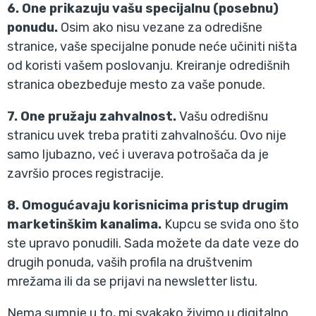
6. One prikazuju vašu specijalnu (posebnu)
ponudu.
Osim ako nisu vezane za odredišne
stranice, vaše specijalne ponude neće učiniti ništa
od koristi vašem poslovanju. Kreiranje odredišnih
stranica obezbeđuje mesto za vaše ponude.
7. One pružaju zahvalnost.
Vašu odredišnu
stranicu uvek treba pratiti zahvalnošću. Ovo nije
samo ljubazno, već i uverava potrošača da je
završio proces registracije.
8. Omogućavaju korisnicima pristup drugim
marketinškim kanalima.
Kupcu se sviđa ono što
ste upravo ponudili. Sada možete da date veze do
drugih ponuda, vaših profila na društvenim
mrežama ili da se prijavi na newsletter listu.
Nema sumnje u to, mi svakako živimo u digitalno