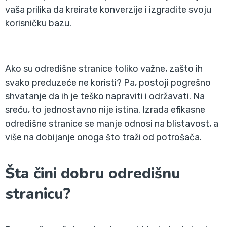
vaša prilika da kreirate konverzije i izgradite svoju
korisničku bazu.
Ako su odredišne stranice toliko važne, zašto ih
svako preduzeće ne koristi? Pa, postoji pogrešno
shvatanje da ih je teško napraviti i održavati. Na
sreću, to jednostavno nije istina. Izrada efikasne
odredišne stranice se manje odnosi na blistavost, a
više na dobijanje onoga što traži od potrošača.
Šta čini dobru odredišnu
stranicu?