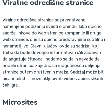
Viralne odredišne stranice
Viralne odredišne stranice su prvenstveno
namenjene podizanju svesti o brendu. Iako obično
sadrže linkove do web stranice kompanije ili druge
web stranice, one su obično predstavljene suptilno i
nenametljivo. Glavni ključevi ovde su sadržaj, koji
treba da bude dovoljno informativan i/ili zabavan
da angažuje čitaoce i nadamo se da ih navede da
podele stranicu, zajedno sa mogućnošću deljenja
stranice putem društvenih mreža. Sadržaj može biti
pisani tekst ili može uključivati video zapise, slike ili
čak igre.
Microsites