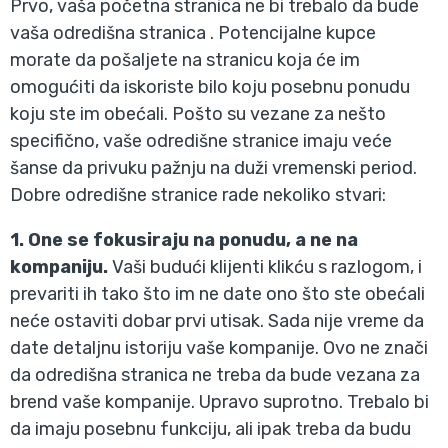
Prvo, vaša početna stranica ne bi trebalo da bude
vaša odredišna stranica . Potencijalne kupce
morate da pošaljete na stranicu koja će im
omogućiti da iskoriste bilo koju posebnu ponudu
koju ste im obećali. Pošto su vezane za nešto
specifično, vaše odredišne stranice imaju veće
šanse da privuku pažnju na duži vremenski period.
Dobre odredišne stranice rade nekoliko stvari:
1. One se fokusiraju na ponudu, a ne na
kompaniju.
Vaši budući klijenti klikću s razlogom, i
prevariti ih tako što im ne date ono što ste obećali
neće ostaviti dobar prvi utisak. Sada nije vreme da
date detaljnu istoriju vaše kompanije. Ovo ne znači
da odredišna stranica ne treba da bude vezana za
brend vaše kompanije. Upravo suprotno. Trebalo bi
da imaju posebnu funkciju, ali ipak treba da budu