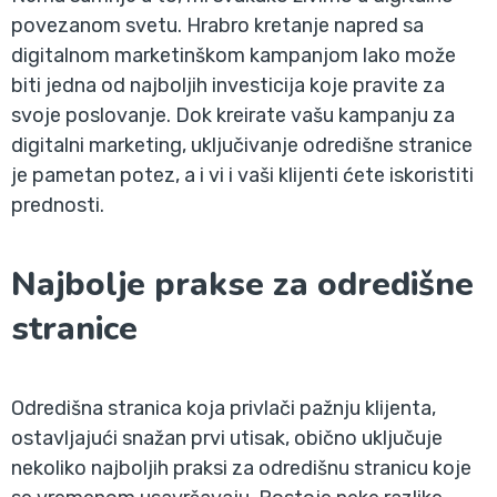
povezanom svetu. Hrabro kretanje napred sa
digitalnom marketinškom kampanjom lako može
biti jedna od najboljih investicija koje pravite za
svoje poslovanje. Dok kreirate vašu kampanju za
digitalni marketing, uključivanje odredišne stranice
je pametan potez, a i vi i vaši klijenti ćete iskoristiti
prednosti.
Najbolje prakse za odredišne
stranice
Odredišna stranica koja privlači pažnju klijenta,
ostavljajući snažan prvi utisak, obično uključuje
nekoliko najboljih praksi za odredišnu stranicu koje