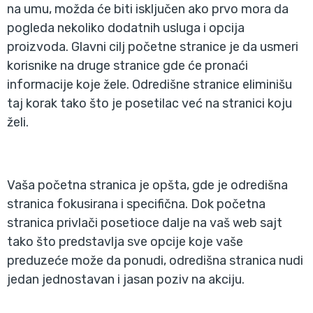
na umu, možda će biti isključen ako prvo mora da
pogleda nekoliko dodatnih usluga i opcija
proizvoda. Glavni cilj početne stranice je da usmeri
korisnike na druge stranice gde će pronaći
informacije koje žele. Odredišne stranice eliminišu
taj korak tako što je posetilac već na stranici koju
želi.
Vaša početna stranica je opšta, gde je odredišna
stranica fokusirana i specifična. Dok početna
stranica privlači posetioce dalje na vaš web sajt
tako što predstavlja sve opcije koje vaše
preduzeće može da ponudi, odredišna stranica nudi
jedan jednostavan i jasan poziv na akciju.