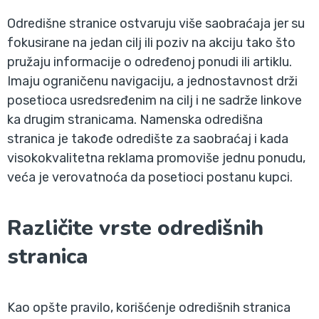
Odredišne stranice ostvaruju više saobraćaja jer su
fokusirane na jedan cilj ili poziv na akciju tako što
pružaju informacije o određenoj ponudi ili artiklu.
Imaju ograničenu navigaciju, a jednostavnost drži
posetioca usredsređenim na cilj i ne sadrže linkove
ka drugim stranicama. Namenska odredišna
stranica je takođe odredište za saobraćaj i kada
visokokvalitetna reklama promoviše jednu ponudu,
veća je verovatnoća da posetioci postanu kupci.
Različite vrste odredišnih
stranica
Kao opšte pravilo, korišćenje odredišnih stranica