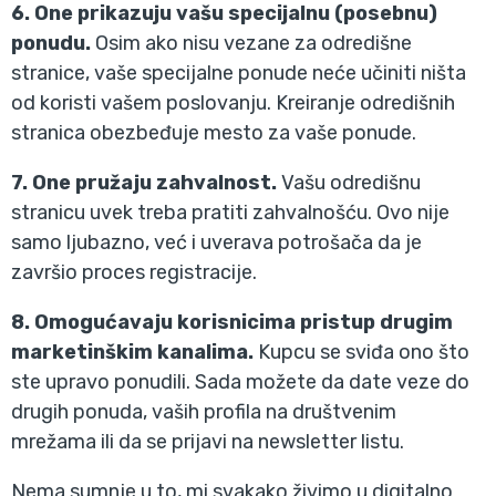
6. One prikazuju vašu specijalnu (posebnu)
ponudu.
Osim ako nisu vezane za odredišne
stranice, vaše specijalne ponude neće učiniti ništa
od koristi vašem poslovanju. Kreiranje odredišnih
stranica obezbeđuje mesto za vaše ponude.
7. One pružaju zahvalnost.
Vašu odredišnu
stranicu uvek treba pratiti zahvalnošću. Ovo nije
samo ljubazno, već i uverava potrošača da je
završio proces registracije.
8. Omogućavaju korisnicima pristup drugim
marketinškim kanalima.
Kupcu se sviđa ono što
ste upravo ponudili. Sada možete da date veze do
drugih ponuda, vaših profila na društvenim
mrežama ili da se prijavi na newsletter listu.
Nema sumnje u to, mi svakako živimo u digitalno