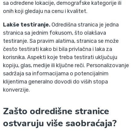
sa određene lokacije, demografske kategorije ili
onih koji gledaju na cenu i kvalitet.
Lakše testiranje.
Odredišna stranica je jedna
stranica sa jednim fokusom, što olakšava
testiranje. Sa pravim alatima, stranica se može
često testirati kako bi bila privlačna i laka za
korisnika. Aspekti koje treba testirati uključuju
kopiju, glas, medije ili ključne reči. Personalizovanje
sadržaja sa informacijama o potencijalnim
klijentima generalno dovodi do viših stopa
konverzije.
Zašto odredišne stranice
ostvaruju više saobraćaja?