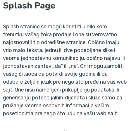
Splash Page
Splash stranice se mogu koristiti u bilo kom
trenutku vašeg toka prodaje i one su verovatno
najosnovniji tip odredišne stranice. Obično imaju
vrlo malo teksta, jednu ili dve podebljane slike i
veoma jednostavnu komunikaciju, obično najavu ili
jednostavan zahtev „da“ ili „ne“. Oni mogu zamoliti
vašeg čitaoca da potvrdi svoje godine ili da
odabere željeni jezik pre nego što pređe na vaš web
sajt. One nisu namenjeni prikupljanju podataka ili
generisanju potencijalnih klijenata i služe samo za
pružanje veoma osnovnih informacija vašim
posetiocima pre nego što uđu na vašu web sajt.