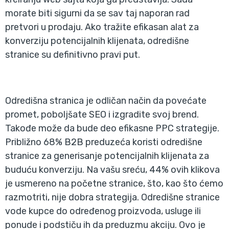
morate biti sigurni da se sav taj naporan rad
pretvori u prodaju. Ako tražite efikasan alat za
konverziju potencijalnih klijenata, odredišne
stranice su definitivno pravi put.
Odredišna stranica je odličan način da povećate
promet, poboljšate SEO i izgradite svoj brend.
Takođe može da bude deo efikasne PPC strategije.
Približno 68% B2B preduzeća koristi odredišne
stranice za generisanje potencijalnih klijenata za
buduću konverziju. Na vašu sreću, 44% ovih klikova
je usmereno na početne stranice, što, kao što ćemo
razmotriti, nije dobra strategija. Odredišne stranice
vode kupce do određenog proizvoda, usluge ili
ponude i podstiču ih da preduzmu akciju. Ovo je