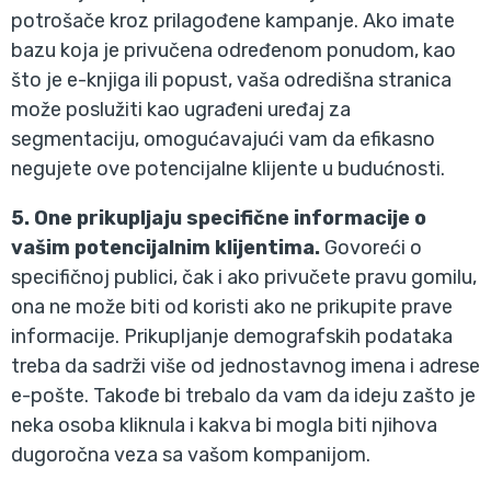
potrošače kroz prilagođene kampanje. Ako imate
bazu koja je privučena određenom ponudom, kao
što je e-knjiga ili popust, vaša odredišna stranica
može poslužiti kao ugrađeni uređaj za
segmentaciju, omogućavajući vam da efikasno
negujete ove potencijalne klijente u budućnosti.
5. One prikupljaju specifične informacije o
vašim potencijalnim klijentima.
Govoreći o
specifičnoj publici, čak i ako privučete pravu gomilu,
ona ne može biti od koristi ako ne prikupite prave
informacije. Prikupljanje demografskih podataka
treba da sadrži više od jednostavnog imena i adrese
e-pošte. Takođe bi trebalo da vam da ideju zašto je
neka osoba kliknula i kakva bi mogla biti njihova
dugoročna veza sa vašom kompanijom.