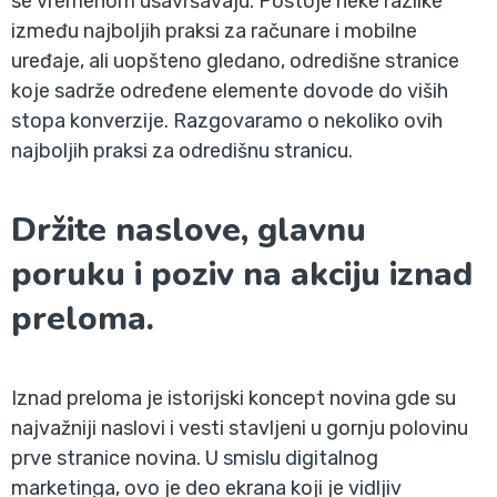
se vremenom usavršavaju. Postoje neke razlike
između najboljih praksi za računare i mobilne
uređaje, ali uopšteno gledano, odredišne stranice
koje sadrže određene elemente dovode do viših
stopa konverzije. Razgovaramo o nekoliko ovih
najboljih praksi za odredišnu stranicu.
Držite naslove, glavnu
poruku i poziv na akciju iznad
preloma.
Iznad preloma je istorijski koncept novina gde su
najvažniji naslovi i vesti stavljeni u gornju polovinu
prve stranice novina. U smislu digitalnog
marketinga, ovo je deo ekrana koji je vidljiv