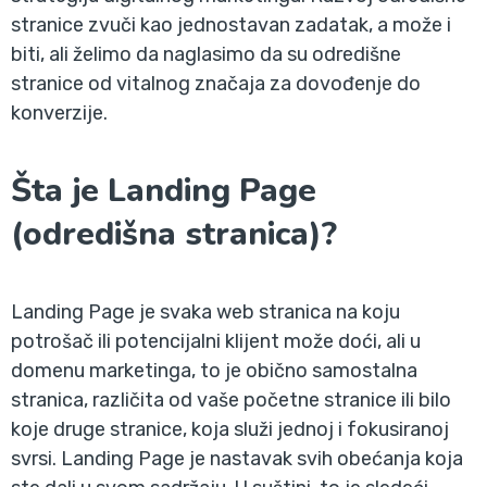
stranice zvuči kao jednostavan zadatak, a može i
biti, ali želimo da naglasimo da su odredišne
stranice od vitalnog značaja za dovođenje do
konverzije.
Šta je Landing Page
(odredišna stranica)?
Landing Page je svaka web stranica na koju
potrošač ili potencijalni klijent može doći, ali u
domenu marketinga, to je obično samostalna
stranica, različita od vaše početne stranice ili bilo
koje druge stranice, koja služi jednoj i fokusiranoj
svrsi. Landing Page je nastavak svih obećanja koja