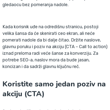
gledaocu bez pomeranja nadole.
Kada korisnik uđe na odredišnu stranicu, postoji
velika šansa da će skenirati ceo ekran, ali neće
pomerati nadole da bi dalje čitao. Držite naslove,
glavnu poruku i poziv na akciju (CTA – Call to action)
iznad preloma radi veće šanse za konverziju. Za
potrebe SEO-a, naslov mora da bude jasan,
koncizan i da sadrži glavnu ključnu reč.
Koristite samo jedan poziv na
akciju (CTA)