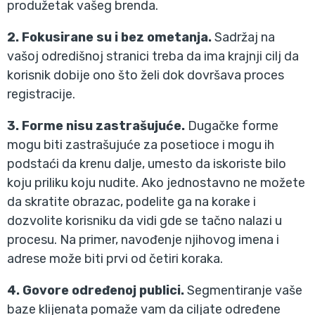
produžetak vašeg brenda.
2. Fokusirane su i bez ometanja.
Sadržaj na
vašoj odredišnoj stranici treba da ima krajnji cilj da
korisnik dobije ono što želi dok dovršava proces
registracije.
3. Forme nisu zastrašujuće.
Dugačke forme
mogu biti zastrašujuće za posetioce i mogu ih
podstaći da krenu dalje, umesto da iskoriste bilo
koju priliku koju nudite. Ako jednostavno ne možete
da skratite obrazac, podelite ga na korake i
dozvolite korisniku da vidi gde se tačno nalazi u
procesu. Na primer, navođenje njihovog imena i
adrese može biti prvi od četiri koraka.
4. Govore određenoj publici.
Segmentiranje vaše
baze klijenata pomaže vam da ciljate određene