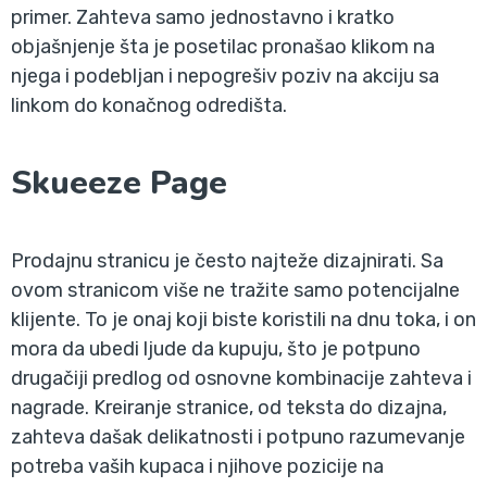
primer. Zahteva samo jednostavno i kratko
objašnjenje šta je posetilac pronašao klikom na
njega i podebljan i nepogrešiv poziv na akciju sa
linkom do konačnog odredišta.
Skueeze Page
Prodajnu stranicu je često najteže dizajnirati. Sa
ovom stranicom više ne tražite samo potencijalne
klijente. To je onaj koji biste koristili na dnu toka, i on
mora da ubedi ljude da kupuju, što je potpuno
drugačiji predlog od osnovne kombinacije zahteva i
nagrade. Kreiranje stranice, od teksta do dizajna,
zahteva dašak delikatnosti i potpuno razumevanje
potreba vaših kupaca i njihove pozicije na