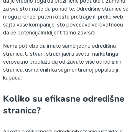
da je vredno toga da pruži lične podatke u zamenu
za sve što imate da ponudite. Odredišne stranice se
mogu pronaći putem opšte pretrage ili preko web
sajta vaše kompanije, što povećava verovatnoću
da će potencijalni klijent tamo završiti.
Nema potrebe da imate samo jednu odredišnu
stranicu. U stvari, stručnjaci u svetu marketinga
verovatno predlažu da održavate više odredišnih
stranica, usmerenih ka segmentiranoj populaciji
kupaca.
Koliko su efikasne odredišne
stranice?
Anketa o efikasnosti odredišnih stranica istakla je