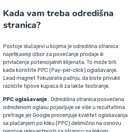
Kada vam treba odredišna
stranica?
Postoje slučajevi u kojima je odredišna stranica
najefikasniji izbor za povećanje prodaje ili
privlačenje potencijalnih klijenata. To može biti
kada koristite PPC (Pay-per-click) oglašavanje,
Lead magnet fokusirate pažnju, da biste privukli
različite tipove kupaca ili za lakše testiranje.
PPC oglašavanje
. Odredišna stranica posvećena
određenom oglasu pojavljuje se više u rezultatima
pretrage jer Google procenjuje kvalitet oglašavanja
sa plaćanjem po kliku (PPC) delimično na osnovu
njegove relevantnosti za stranicu sa linkom.