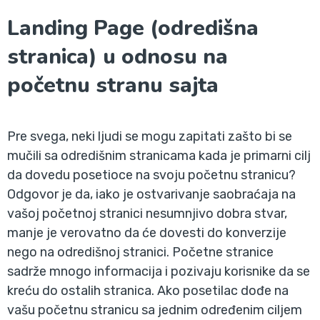
Landing Page (odredišna
stranica) u odnosu na
početnu stranu sajta
Pre svega, neki ljudi se mogu zapitati zašto bi se
mučili sa odredišnim stranicama kada je primarni cilj
da dovedu posetioce na svoju početnu stranicu?
Odgovor je da, iako je ostvarivanje saobraćaja na
vašoj početnoj stranici nesumnjivo dobra stvar,
manje je verovatno da će dovesti do konverzije
nego na odredišnoj stranici. Početne stranice
sadrže mnogo informacija i pozivaju korisnike da se
kreću do ostalih stranica. Ako posetilac dođe na
vašu početnu stranicu sa jednim određenim ciljem