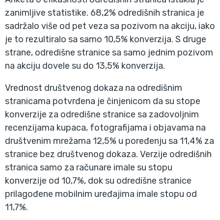
zanimljive statistike. 68,2% odredišnih stranica je
sadržalo više od pet veza sa pozivom na akciju, iako
je to rezultiralo sa samo 10,5% konverzija. S druge
strane, odredišne stranice sa samo jednim pozivom
na akciju dovele su do 13,5% konverzija.
Vrednost društvenog dokaza na odredišnim
stranicama potvrđena je činjenicom da su stope
konverzije za odredišne stranice sa zadovoljnim
recenzijama kupaca, fotografijama i objavama na
društvenim mrežama 12,5% u poređenju sa 11,4% za
stranice bez društvenog dokaza. Verzije odredišnih
stranica samo za računare imale su stopu
konverzije od 10,7%, dok su odredišne stranice
prilagođene mobilnim uređajima imale stopu od
11,7%.