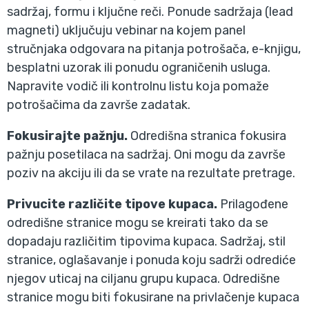
sadržaj, formu i ključne reči. Ponude sadržaja (lead
magneti) uključuju vebinar na kojem panel
stručnjaka odgovara na pitanja potrošača, e-knjigu,
besplatni uzorak ili ponudu ograničenih usluga.
Napravite vodič ili kontrolnu listu koja pomaže
potrošačima da završe zadatak.
Fokusirajte pažnju.
Odredišna stranica fokusira
pažnju posetilaca na sadržaj. Oni mogu da završe
poziv na akciju ili da se vrate na rezultate pretrage.
Privucite različite tipove kupaca.
Prilagođene
odredišne stranice mogu se kreirati tako da se
dopadaju različitim tipovima kupaca. Sadržaj, stil
stranice, oglašavanje i ponuda koju sadrži odrediće
njegov uticaj na ciljanu grupu kupaca. Odredišne
stranice mogu biti fokusirane na privlačenje kupaca