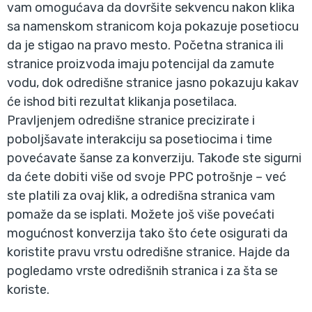
vam omogućava da dovršite sekvencu nakon klika
sa namenskom stranicom koja pokazuje posetiocu
da je stigao na pravo mesto. Početna stranica ili
stranice proizvoda imaju potencijal da zamute
vodu, dok odredišne stranice jasno pokazuju kakav
će ishod biti rezultat klikanja posetilaca.
Pravljenjem odredišne stranice precizirate i
poboljšavate interakciju sa posetiocima i time
povećavate šanse za konverziju. Takođe ste sigurni
da ćete dobiti više od svoje PPC potrošnje – već
ste platili za ovaj klik, a odredišna stranica vam
pomaže da se isplati. Možete još više povećati
mogućnost konverzija tako što ćete osigurati da
koristite pravu vrstu odredišne stranice. Hajde da
pogledamo vrste odredišnih stranica i za šta se
koriste.