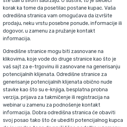
ste dali u svom sadržaju. U suštini, to je sledeći
korak ka tome da posetilac postane kupac. Vaša
odredišna stranica vam omogućava da izvršite
prodaju, neku vrstu posebne ponude, informacije ili
dogovor, u zamenu za pružanje kontakt
informacija.
Odredišne stranice mogu biti zasnovane na
klikovima, koje vode do druge stranice kao što je
vaš sajt za e-trgovinu ili zasnovane na generisanju
potencijalnih klijenata. Odredišne stranice za
generisanje potencijalnih klijenata obično nude
stavke kao što su e-knjiga, besplatna probna
verzija, prijava za takmičenje ili registracija na
webinar u zamenu za podnošenje kontakt
informacija. Dobra odredišna stranica će obaviti
svoj posao tako što će ubediti potencijalnog kupca