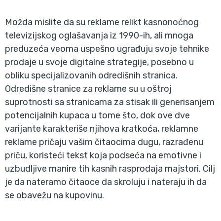
Možda mislite da su reklame relikt kasnonoćnog
televizijskog oglašavanja iz 1990-ih, ali mnoga
preduzeća veoma uspešno ugrađuju svoje tehnike
prodaje u svoje digitalne strategije, posebno u
obliku specijalizovanih odredišnih stranica.
Odredišne stranice za reklame su u oštroj
suprotnosti sa stranicama za stisak ili generisanjem
potencijalnih kupaca u tome što, dok ove dve
varijante karakteriše njihova kratkoća, reklamne
reklame pričaju vašim čitaocima dugu, razrađenu
priču, koristeći tekst koja podseća na emotivne i
uzbudljive manire tih kasnih rasprodaja majstori. Cilj
je da nateramo čitaoce da skroluju i nateraju ih da
se obavežu na kupovinu.