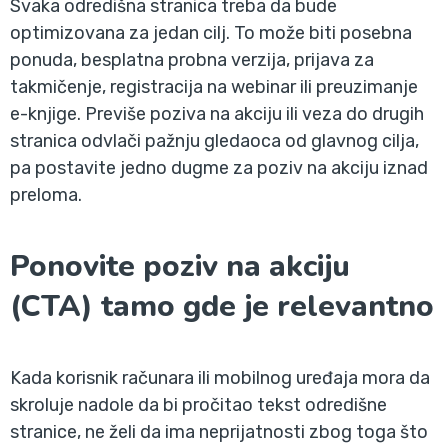
Svaka odredišna stranica treba da bude
optimizovana za jedan cilj. To može biti posebna
ponuda, besplatna probna verzija, prijava za
takmičenje, registracija na webinar ili preuzimanje
e-knjige. Previše poziva na akciju ili veza do drugih
stranica odvlači pažnju gledaoca od glavnog cilja,
pa postavite jedno dugme za poziv na akciju iznad
preloma.
Ponovite poziv na akciju
(CTA) tamo gde je relevantno
Kada korisnik računara ili mobilnog uređaja mora da
skroluje nadole da bi pročitao tekst odredišne
stranice, ne želi da ima neprijatnosti zbog toga što