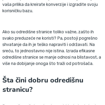
vaša prilika da kreirate konverzije i izgradite svoju
korisničku bazu.
Ako su odredišne stranice toliko važne, zašto ih
svako preduzeće ne koristi? Pa, postoji pogrešno
shvatanje da ih je teško napraviti i održavati. Na
sreću, to jednostavno nije istina. Izrada efikasne
odredišne stranice se manje odnosi na blistavost, a
više na dobijanje onoga što traži od potrošača.
Šta čini dobru odredišnu
stranicu?