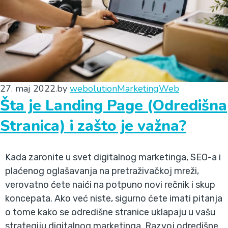
27. maj 2022.
by
webolution
Marketing
Web
Šta je Landing Page (Odredišna
Stranica) i zašto je važna?
Kada zaronite u svet digitalnog marketinga, SEO-a i
plaćenog oglašavanja na pretraživačkoj mreži,
verovatno ćete naići na potpuno novi rečnik i skup
koncepata. Ako već niste, sigurno ćete imati pitanja
o tome kako se odredišne stranice uklapaju u vašu
strategiju digitalnog marketinga. Razvoj odredišne