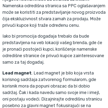
Namenska odredišna stranica sa PPC oglašavanjem
može se koristiti za predstavljanje novog proizvoda
čija ekskluzivnost stvara zamah za prodaju. Može
privući kupce koji traže određenu cenu.
Iako bi promocija događaja trebalo da bude
predstavljena na veb lokaciji vašeg brenda, gde će
je pronaći postojeći kupci, korišćenje namenske
odredišne stranice će privući kupce zainteresovane
samo za taj događaj.
Lead magnet
. Lead magnet je bilo koja vrsta
korisnog sadržaja zatvorenog formularom, gde
korisnik mora da popuni obrazac da bi dobio
sadržaj. Čak i kada navedu samo svoje ime i imejl,
oni postaju vodeći. Dizajnirajte odredišnu stranicu
posebno za glavni magnet fokusirajući se na