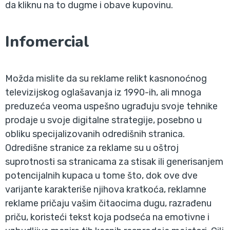
da kliknu na to dugme i obave kupovinu.
Infomercial
Možda mislite da su reklame relikt kasnonoćnog
televizijskog oglašavanja iz 1990-ih, ali mnoga
preduzeća veoma uspešno ugrađuju svoje tehnike
prodaje u svoje digitalne strategije, posebno u
obliku specijalizovanih odredišnih stranica.
Odredišne stranice za reklame su u oštroj
suprotnosti sa stranicama za stisak ili generisanjem
potencijalnih kupaca u tome što, dok ove dve
varijante karakteriše njihova kratkoća, reklamne
reklame pričaju vašim čitaocima dugu, razrađenu
priču, koristeći tekst koja podseća na emotivne i