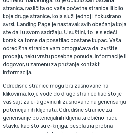
domenu marketinga, to je obično samostalna
stranica, različita od vaše početne stranice ili bilo
koje druge stranice, koja služi jednoj i fokusiranoj
svrsi. Landing Page je nastavak svih obećanja koja
ste dali u svom sadržaju. U suštini, to je sledeći
korak ka tome da posetilac postane kupac. Vaša
odredišna stranica vam omogućava da izvršite
prodaju, neku vrstu posebne ponude, informacije ili
dogovor, u zamenu za pružanje kontakt
informacija.
Odredišne stranice mogu biti zasnovane na
klikovima, koje vode do druge stranice kao što je
vaš sajt za e-trgovinu ili zasnovane na generisanju
potencijalnih klijenata. Odredišne stranice za
generisanje potencijalnih klijenata obično nude
stavke kao što su e-knjiga, besplatna probna