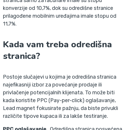
stranica samo za računare imale su stopu
konverzije od 10,7%, dok su odredišne stranice
prilagođene mobilnim uređajima imale stopu od
11,7%.
Kada vam treba odredišna
stranica?
Postoje slučajevi u kojima je odredišna stranica
najefikasniji izbor za povećanje prodaje ili
privlačenje potencijalnih klijenata. To može biti
kada koristite PPC (Pay-per-click) oglašavanje,
Lead magnet fokusirate pažnju, da biste privukli
različite tipove kupaca ili za lakše testiranje.
PPC oglašavanje
. Odredišna stranica posvećena