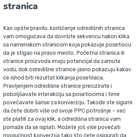
stranica
Kao opšte pravilo, korišćenje odredišnih stranica
vam omogućava da dovršite sekvencu nakon klika
sa namenskom stranicom koja pokazuje posetiocu
da je stigao na pravo mesto. Početna stranica ili
stranice proizvoda imaju potencijal da zamute
vodu, dok odredišne stranice jasno pokazuju kakav
će ishod biti rezultat klikanja posetilaca.
Pravljenjem odredišne stranice precizirate i
poboljšavate interakciju sa posetiocima i time
povećavate šanse za konverziju. Takođe ste sigurni
da ćete dobiti više od svoje PPC potrošnje – već
ste platili za ovaj klik, a odredišna stranica vam
pomaže da se isplati. Možete još više povećati
mogućnost konverzija tako što ćete osigurati da