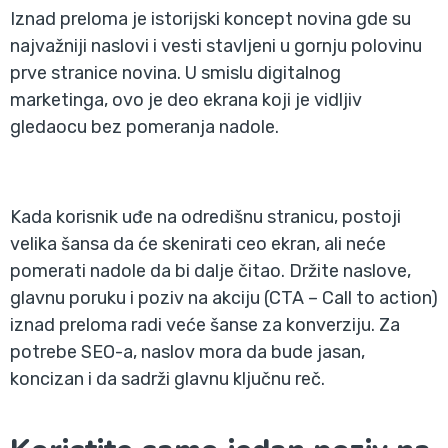
Iznad preloma je istorijski koncept novina gde su
najvažniji naslovi i vesti stavljeni u gornju polovinu
prve stranice novina. U smislu digitalnog
marketinga, ovo je deo ekrana koji je vidljiv
gledaocu bez pomeranja nadole.
Kada korisnik uđe na odredišnu stranicu, postoji
velika šansa da će skenirati ceo ekran, ali neće
pomerati nadole da bi dalje čitao. Držite naslove,
glavnu poruku i poziv na akciju (CTA – Call to action)
iznad preloma radi veće šanse za konverziju. Za
potrebe SEO-a, naslov mora da bude jasan,
koncizan i da sadrži glavnu ključnu reč.