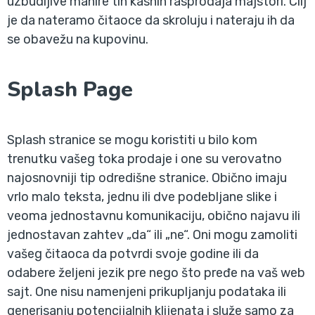
uzbudljive manire tih kasnih rasprodaja majstori. Cilj
je da nateramo čitaoce da skroluju i nateraju ih da
se obavežu na kupovinu.
Splash Page
Splash stranice se mogu koristiti u bilo kom
trenutku vašeg toka prodaje i one su verovatno
najosnovniji tip odredišne stranice. Obično imaju
vrlo malo teksta, jednu ili dve podebljane slike i
veoma jednostavnu komunikaciju, obično najavu ili
jednostavan zahtev „da“ ili „ne“. Oni mogu zamoliti
vašeg čitaoca da potvrdi svoje godine ili da
odabere željeni jezik pre nego što pređe na vaš web
sajt. One nisu namenjeni prikupljanju podataka ili
generisanju potencijalnih klijenata i služe samo za