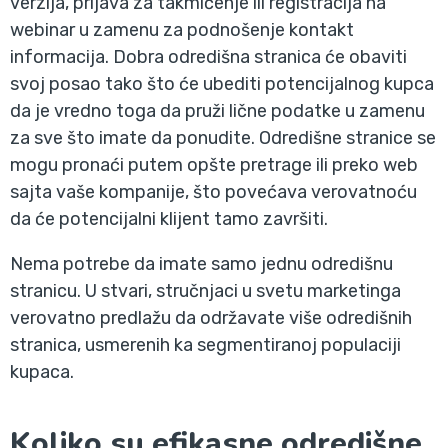
verzija, prijava za takmičenje ili registracija na
webinar u zamenu za podnošenje kontakt
informacija. Dobra odredišna stranica će obaviti
svoj posao tako što će ubediti potencijalnog kupca
da je vredno toga da pruži lične podatke u zamenu
za sve što imate da ponudite. Odredišne stranice se
mogu pronaći putem opšte pretrage ili preko web
sajta vaše kompanije, što povećava verovatnoću
da će potencijalni klijent tamo završiti.
Nema potrebe da imate samo jednu odredišnu
stranicu. U stvari, stručnjaci u svetu marketinga
verovatno predlažu da održavate više odredišnih
stranica, usmerenih ka segmentiranoj populaciji
kupaca.
Koliko su efikasne odredišne