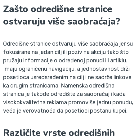
Zašto odredišne stranice
ostvaruju više saobraćaja?
Odredišne stranice ostvaruju više saobraćaja jer su
fokusirane na jedan cilj ili poziv na akciju tako što
pružaju informacije o određenoj ponudi ili artiklu.
Imaju ograničenu navigaciju, a jednostavnost drži
posetioca usredsređenim na cilj i ne sadrže linkove
ka drugim stranicama. Namenska odredišna
stranica je takođe odredište za saobraćaj i kada
visokokvalitetna reklama promoviše jednu ponudu,
veća je verovatnoća da posetioci postanu kupci.
Različite vrste odredišnih