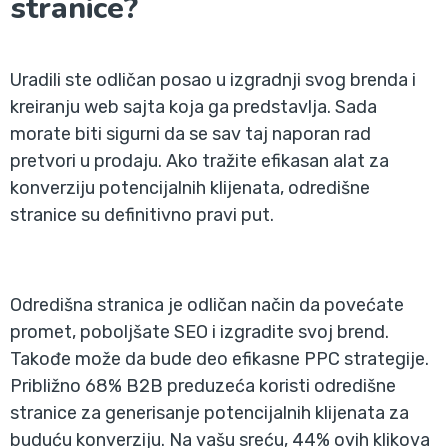
stranice?
Uradili ste odličan posao u izgradnji svog brenda i
kreiranju web sajta koja ga predstavlja. Sada
morate biti sigurni da se sav taj naporan rad
pretvori u prodaju. Ako tražite efikasan alat za
konverziju potencijalnih klijenata, odredišne
stranice su definitivno pravi put.
Odredišna stranica je odličan način da povećate
promet, poboljšate SEO i izgradite svoj brend.
Takođe može da bude deo efikasne PPC strategije.
Približno 68% B2B preduzeća koristi odredišne
stranice za generisanje potencijalnih klijenata za
buduću konverziju. Na vašu sreću, 44% ovih klikova