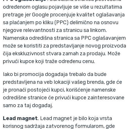
određenom oglasu pojavljuje se više u rezultatima
pretrage jer Google procenjuje kvalitet oglašavanja
sa plaćanjem po kliku (PPC) delimično na osnovu
njegove relevantnosti za stranicu sa linkom.
Namenska odredišna stranica sa PPC oglašavanjem
može se koristiti za predstavljanje novog proizvoda
čija ekskluzivnost stvara zamah za prodaju. Može
privući kupce koji traže određenu cenu.
Iako bi promocija događaja trebalo da bude
predstavljena na veb lokaciji vašeg brenda, gde će
je pronaći postojeći kupci, korišćenje namenske
odredišne stranice će privući kupce zainteresovane
samo za taj događaj.
Lead magnet
. Lead magnet je bilo koja vrsta
korisnog sadržaja zatvorenog formularom, gde