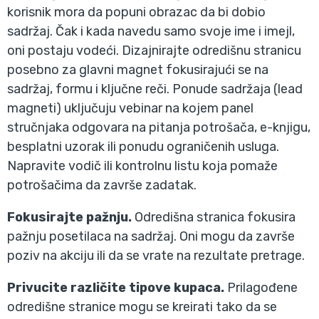
korisnik mora da popuni obrazac da bi dobio
sadržaj. Čak i kada navedu samo svoje ime i imejl,
oni postaju vodeći. Dizajnirajte odredišnu stranicu
posebno za glavni magnet fokusirajući se na
sadržaj, formu i ključne reči. Ponude sadržaja (lead
magneti) uključuju vebinar na kojem panel
stručnjaka odgovara na pitanja potrošača, e-knjigu,
besplatni uzorak ili ponudu ograničenih usluga.
Napravite vodič ili kontrolnu listu koja pomaže
potrošačima da završe zadatak.
Fokusirajte pažnju.
Odredišna stranica fokusira
pažnju posetilaca na sadržaj. Oni mogu da završe
poziv na akciju ili da se vrate na rezultate pretrage.
Privucite različite tipove kupaca.
Prilagođene
odredišne stranice mogu se kreirati tako da se