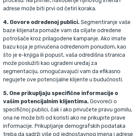
procesu. Na primer, navođenje njihovog imena i
adrese može biti prvi od četiri koraka.
4. Govore određenoj publici.
Segmentiranje vaše
baze klijenata pomaže vam da ciljate određene
potrošače kroz prilagođene kampanje. Ako imate
bazu koja je privučena određenom ponudom, kao
što je e-knjiga ili popust, vaša odredišna stranica
može poslužiti kao ugrađeni uređaj za
segmentaciju, omogućavajući vam da efikasno
negujete ove potencijalne klijente u budućnosti.
5. One prikupljaju specifične informacije o
vašim potencijalnim klijentima.
Govoreći o
specifičnoj publici, čak i ako privučete pravu gomilu,
ona ne može biti od koristi ako ne prikupite prave
informacije. Prikupljanje demografskih podataka
treba da sadrži više od jednostavnog imena i adrese