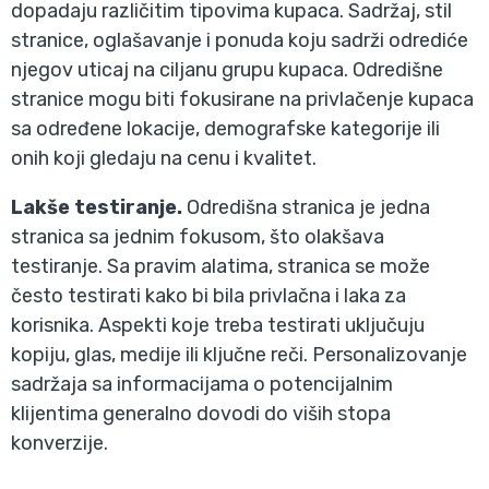
dopadaju različitim tipovima kupaca. Sadržaj, stil
stranice, oglašavanje i ponuda koju sadrži odrediće
njegov uticaj na ciljanu grupu kupaca. Odredišne
stranice mogu biti fokusirane na privlačenje kupaca
sa određene lokacije, demografske kategorije ili
onih koji gledaju na cenu i kvalitet.
Lakše testiranje.
Odredišna stranica je jedna
stranica sa jednim fokusom, što olakšava
testiranje. Sa pravim alatima, stranica se može
često testirati kako bi bila privlačna i laka za
korisnika. Aspekti koje treba testirati uključuju
kopiju, glas, medije ili ključne reči. Personalizovanje
sadržaja sa informacijama o potencijalnim
klijentima generalno dovodi do viših stopa
konverzije.