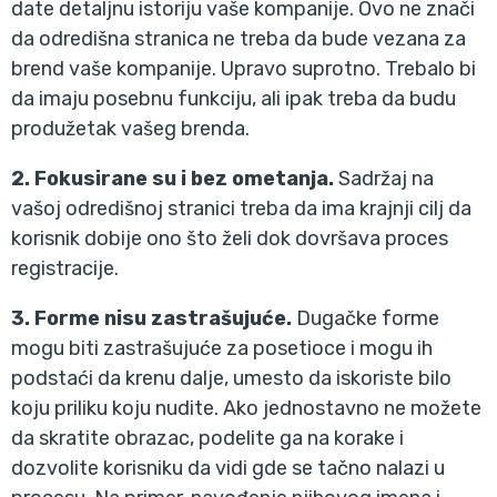
date detaljnu istoriju vaše kompanije. Ovo ne znači
da odredišna stranica ne treba da bude vezana za
brend vaše kompanije. Upravo suprotno. Trebalo bi
da imaju posebnu funkciju, ali ipak treba da budu
produžetak vašeg brenda.
2. Fokusirane su i bez ometanja.
Sadržaj na
vašoj odredišnoj stranici treba da ima krajnji cilj da
korisnik dobije ono što želi dok dovršava proces
registracije.
3. Forme nisu zastrašujuće.
Dugačke forme
mogu biti zastrašujuće za posetioce i mogu ih
podstaći da krenu dalje, umesto da iskoriste bilo
koju priliku koju nudite. Ako jednostavno ne možete
da skratite obrazac, podelite ga na korake i
dozvolite korisniku da vidi gde se tačno nalazi u