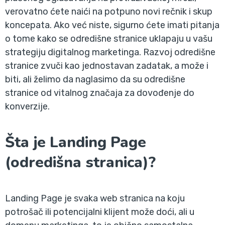
verovatno ćete naići na potpuno novi rečnik i skup
koncepata. Ako već niste, sigurno ćete imati pitanja
o tome kako se odredišne stranice uklapaju u vašu
strategiju digitalnog marketinga. Razvoj odredišne
stranice zvuči kao jednostavan zadatak, a može i
biti, ali želimo da naglasimo da su odredišne
stranice od vitalnog značaja za dovođenje do
konverzije.
Šta je Landing Page
(odredišna stranica)?
Landing Page je svaka web stranica na koju
potrošač ili potencijalni klijent može doći, ali u