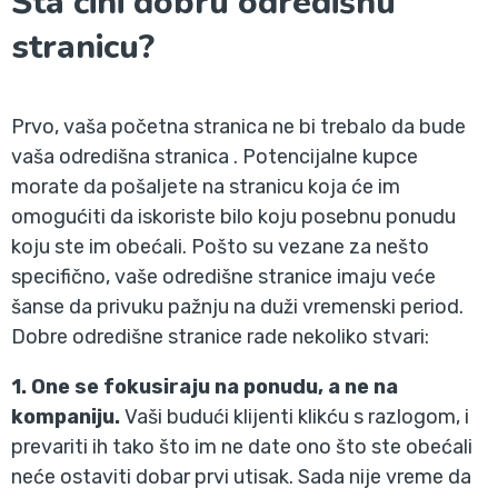
Šta čini dobru odredišnu
stranicu?
Prvo, vaša početna stranica ne bi trebalo da bude
vaša odredišna stranica . Potencijalne kupce
morate da pošaljete na stranicu koja će im
omogućiti da iskoriste bilo koju posebnu ponudu
koju ste im obećali. Pošto su vezane za nešto
specifično, vaše odredišne stranice imaju veće
šanse da privuku pažnju na duži vremenski period.
Dobre odredišne stranice rade nekoliko stvari:
1. One se fokusiraju na ponudu, a ne na
kompaniju.
Vaši budući klijenti klikću s razlogom, i
prevariti ih tako što im ne date ono što ste obećali
neće ostaviti dobar prvi utisak. Sada nije vreme da