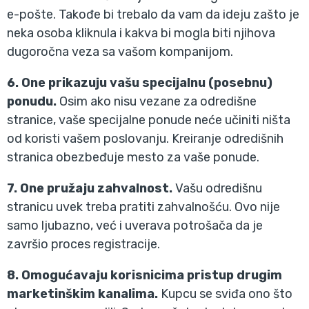
e-pošte. Takođe bi trebalo da vam da ideju zašto je
neka osoba kliknula i kakva bi mogla biti njihova
dugoročna veza sa vašom kompanijom.
6. One prikazuju vašu specijalnu (posebnu)
ponudu.
Osim ako nisu vezane za odredišne
stranice, vaše specijalne ponude neće učiniti ništa
od koristi vašem poslovanju. Kreiranje odredišnih
stranica obezbeđuje mesto za vaše ponude.
7. One pružaju zahvalnost.
Vašu odredišnu
stranicu uvek treba pratiti zahvalnošću. Ovo nije
samo ljubazno, već i uverava potrošača da je
završio proces registracije.
8. Omogućavaju korisnicima pristup drugim
marketinškim kanalima.
Kupcu se sviđa ono što