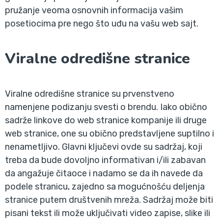
pružanje veoma osnovnih informacija vašim
posetiocima pre nego što uđu na vašu web sajt.
Viralne odredišne stranice
Viralne odredišne stranice su prvenstveno
namenjene podizanju svesti o brendu. Iako obično
sadrže linkove do web stranice kompanije ili druge
web stranice, one su obično predstavljene suptilno i
nenametljivo. Glavni ključevi ovde su sadržaj, koji
treba da bude dovoljno informativan i/ili zabavan
da angažuje čitaoce i nadamo se da ih navede da
podele stranicu, zajedno sa mogućnošću deljenja
stranice putem društvenih mreža. Sadržaj može biti
pisani tekst ili može uključivati video zapise, slike ili