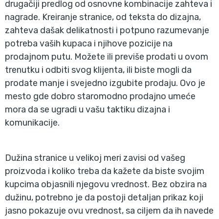
drugačiji predlog od osnovne kombinacije zahteva i
nagrade. Kreiranje stranice, od teksta do dizajna,
zahteva dašak delikatnosti i potpuno razumevanje
potreba vaših kupaca i njihove pozicije na
prodajnom putu. Možete ili previše prodati u ovom
trenutku i odbiti svog klijenta, ili biste mogli da
prodate manje i svejedno izgubite prodaju. Ovo je
mesto gde dobro staromodno prodajno umeće
mora da se ugradi u vašu taktiku dizajna i
komunikacije.
Dužina stranice u velikoj meri zavisi od vašeg
proizvoda i koliko treba da kažete da biste svojim
kupcima objasnili njegovu vrednost. Bez obzira na
dužinu, potrebno je da postoji detaljan prikaz koji
jasno pokazuje ovu vrednost, sa ciljem da ih navede