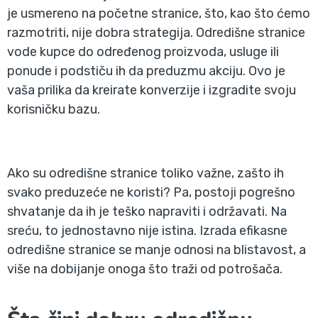
je usmereno na početne stranice, što, kao što ćemo
razmotriti, nije dobra strategija. Odredišne stranice
vode kupce do određenog proizvoda, usluge ili
ponude i podstiču ih da preduzmu akciju. Ovo je
vaša prilika da kreirate konverzije i izgradite svoju
korisničku bazu.
Ako su odredišne stranice toliko važne, zašto ih
svako preduzeće ne koristi? Pa, postoji pogrešno
shvatanje da ih je teško napraviti i održavati. Na
sreću, to jednostavno nije istina. Izrada efikasne
odredišne stranice se manje odnosi na blistavost, a
više na dobijanje onoga što traži od potrošača.