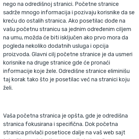
nego na odredišnoj stranici. Početne stranice
sadrže mnogo informacija i pozivaju korisnike da se
kreću do ostalih stranica. Ako posetilac dođe na
vašu početnu stranicu sa jednim određenim ciljem
na umu, možda će biti isključen ako prvo mora da
pogleda nekoliko dodatnih usluga i opcija
proizvoda. Glavni cilj početne stranice je da usmeri
korisnike na druge stranice gde će pronaći
informacije koje žele. Odredišne stranice eliminišu
taj korak tako što je posetilac već na stranici koju
želi.
Vaša početna stranica je opšta, gde je odredišna
stranica fokusirana i specifična. Dok početna
stranica privlači posetioce dalje na vaš web sajt