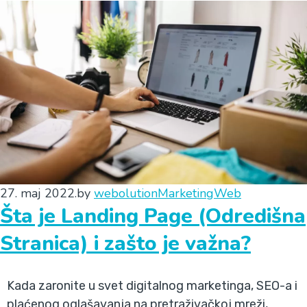
27. maj 2022.
by
webolution
Marketing
Web
Šta je Landing Page (Odredišna
Stranica) i zašto je važna?
Kada zaronite u svet digitalnog marketinga, SEO-a i
plaćenog oglašavanja na pretraživačkoj mreži,