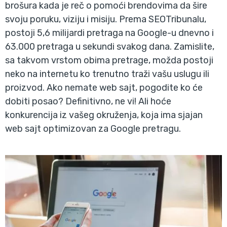
brošura kada je reč o pomoći brendovima da šire
svoju poruku, viziju i misiju. Prema SEOTribunalu,
postoji 5,6 milijardi pretraga na Google-u dnevno i
63.000 pretraga u sekundi svakog dana. Zamislite,
sa takvom vrstom obima pretrage, možda postoji
neko na internetu ko trenutno traži vašu uslugu ili
proizvod. Ako nemate web sajt, pogodite ko će
dobiti posao? Definitivno, ne vi! Ali hoće
konkurencija iz vašeg okruženja, koja ima sjajan
web sajt optimizovan za Google pretragu.