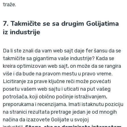
traže.
7. Takmičite se sa drugim Golijatima
iz industrije
Da li ste znali da vam web sajt daje fer šansu da se
takmičite sa gigantima vaše industrije? Kada se
kreira optimizovan web sajt, on može da se rangira
više i da bude na pravom mestu u pravo vreme.
Licitiranje za prave ključne reči može povećati
posetu vašem web sajtu i uticati na put vašeg
potrošača, koji obično počinje istraživanjem,
preporukama i recenzijama. Imati istaknutu poziciju
na stranici rezultata pretrage jedan je od mnogih
načina da izazovete Golijate u svojoj