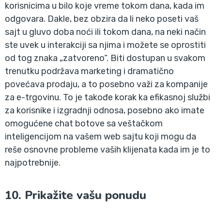
korisnicima u bilo koje vreme tokom dana, kada im
odgovara. Dakle, bez obzira da li neko poseti vaš
sajt u gluvo doba noći ili tokom dana, na neki način
ste uvek u interakciji sa njima i možete se oprostiti
od tog znaka „zatvoreno“. Biti dostupan u svakom
trenutku podržava marketing i dramatično
povećava prodaju, a to posebno važi za kompanije
za e-trgovinu. To je takođe korak ka efikasnoj službi
za korisnike i izgradnji odnosa, posebno ako imate
omogućene chat botove sa veštačkom
inteligencijom na vašem web sajtu koji mogu da
reše osnovne probleme vaših klijenata kada im je to
najpotrebnije.
10. Prikažite vašu ponudu