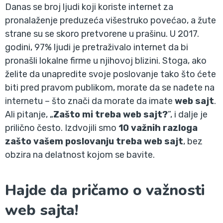
Danas se broj ljudi koji koriste internet za
pronalaženje preduzeća višestruko povećao, a žute
strane su se skoro pretvorene u prašinu. U 2017.
godini, 97% ljudi je pretraživalo internet da bi
pronašli lokalne firme u njihovoj blizini. Stoga, ako
želite da unapredite svoje poslovanje tako što ćete
biti pred pravom publikom, morate da se nađete na
internetu – što znači da morate da imate
web sajt
.
Ali pitanje, „
Zašto mi treba web sajt?
”, i dalje je
prilično često. Izdvojili smo
10 važnih razloga
zašto vašem poslovanju treba web sajt
, bez
obzira na delatnost kojom se bavite.
Hajde da pričamo o važnosti
web sajta!