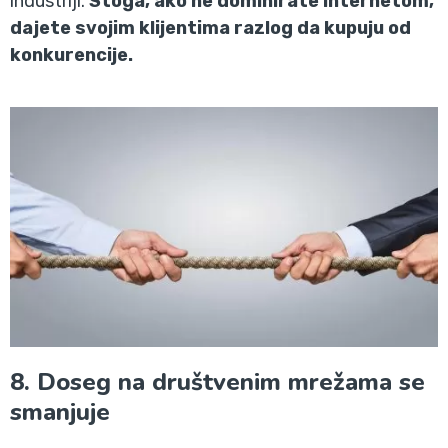
industriji.
Stoga, ako ne dominirate internetom,
dajete svojim klijentima razlog da kupuju od
konkurencije.
8. Doseg na društvenim mrežama se
smanjuje