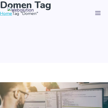
Domen Tag
Home
Tag "Domen"