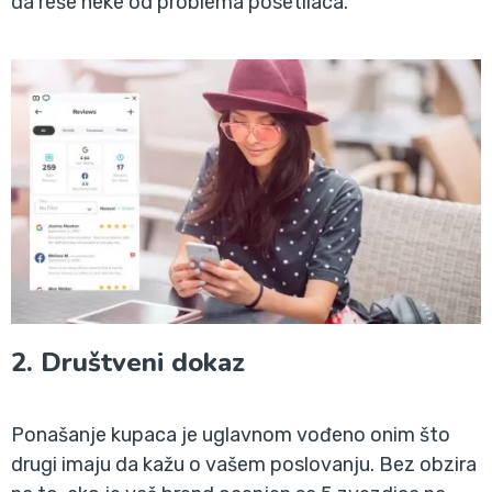
da reše neke od problema posetilaca.
2. Društveni dokaz
Ponašanje kupaca je uglavnom vođeno onim što
drugi imaju da kažu o vašem poslovanju. Bez obzira