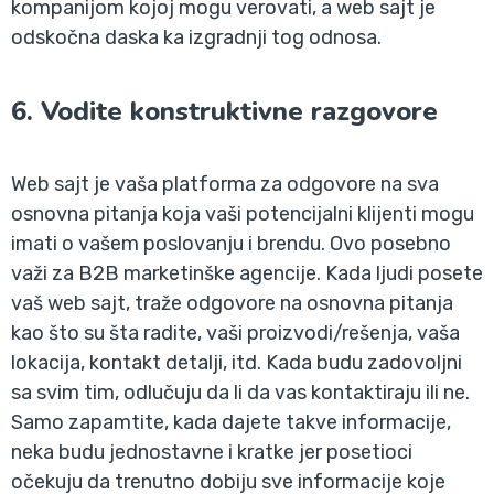
kompanijom kojoj mogu verovati, a web sajt je
odskočna daska ka izgradnji tog odnosa.
6. Vodite konstruktivne razgovore
Web sajt je vaša platforma za odgovore na sva
osnovna pitanja koja vaši potencijalni klijenti mogu
imati o vašem poslovanju i brendu. Ovo posebno
važi za B2B marketinške agencije. Kada ljudi posete
vaš web sajt, traže odgovore na osnovna pitanja
kao što su šta radite, vaši proizvodi/rešenja, vaša
lokacija, kontakt detalji, itd. Kada budu zadovoljni
sa svim tim, odlučuju da li da vas kontaktiraju ili ne.
Samo zapamtite, kada dajete takve informacije,
neka budu jednostavne i kratke jer posetioci
očekuju da trenutno dobiju sve informacije koje