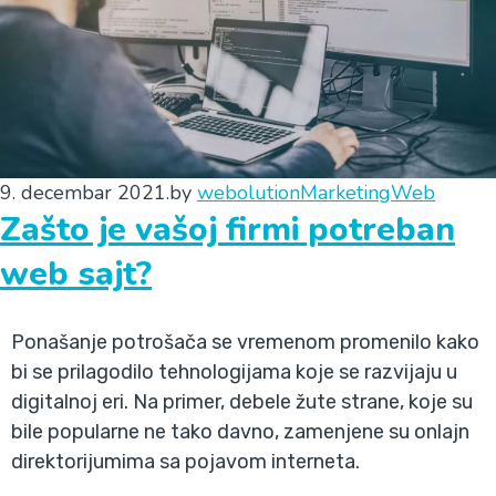
9. decembar 2021.
by
webolution
Marketing
Web
Zašto je vašoj firmi potreban
web sajt?
Ponašanje potrošača se vremenom promenilo kako
bi se prilagodilo tehnologijama koje se razvijaju u
digitalnoj eri. Na primer, debele žute strane, koje su
bile popularne ne tako davno, zamenjene su onlajn
direktorijumima sa pojavom interneta.