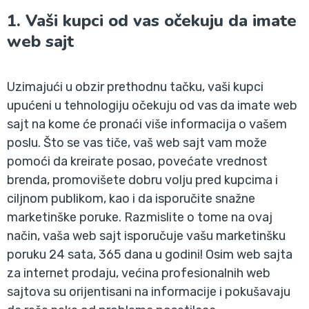
1. Vaši kupci od vas očekuju da imate
web sajt
Uzimajući u obzir prethodnu tačku, vaši kupci
upućeni u tehnologiju očekuju od vas da imate web
sajt na kome će pronaći više informacija o vašem
poslu. Što se vas tiče, vaš web sajt vam može
pomoći da kreirate posao, povećate vrednost
brenda, promovišete dobru volju pred kupcima i
ciljnom publikom, kao i da isporučite snažne
marketinške poruke. Razmislite o tome na ovaj
način, vaša web sajt isporučuje vašu marketinšku
poruku 24 sata, 365 dana u godini! Osim web sajta
za internet prodaju, većina profesionalnih web
sajtova su orijentisani na informacije i pokušavaju