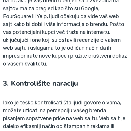
na to, ako je vaš brend ocenjen sa 5 zvezdica na
sajtovima za pregled kao što su Google,
FourSquare ili Yelp, ljudi očekuju da vide vaš web
sajt kako bi dobili više informacija o brendu. Pošto
vas potencijalni kupci već traže na internetu,
uključujući i one koji su ostavili recenzije o vašem
web sajtu i uslugama to je odličan način da ih
impresionirate nove kupce i pružite društveni dokaz
o vašem kvalitetu.
3. Kontrolišite naraciju
Iako je teško kontrolisati šta ljudi govore o vama,
možete uticati na percepciju vašeg brenda
pisanjem sopstvene priče na web sajtu. Web sajt je
daleko efikasniji način od štampanih reklama ili