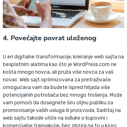
4. Povećajte povrat uloženog
U eri digitalne transformacije, kreiranje web sajta na
besplatnim alatima kao što je WordPress.com ne
košta mnogo novca, ali pruža više novca za vaš
novac. Web sajt optimizovana za pretraživače
omogućava vam da budete ispred hiljada više
potencijalnih potrošača bez mnogo trošenja. Može
vam pomoći da dosegnete širu ciljnu publiku za
promovisanje vaših usluga ili proizvoda. Sadržaj na
web sajtu takođe utiče na odluke o kupovini i
komercijalne transakcije, bez obzira na to u kojoj